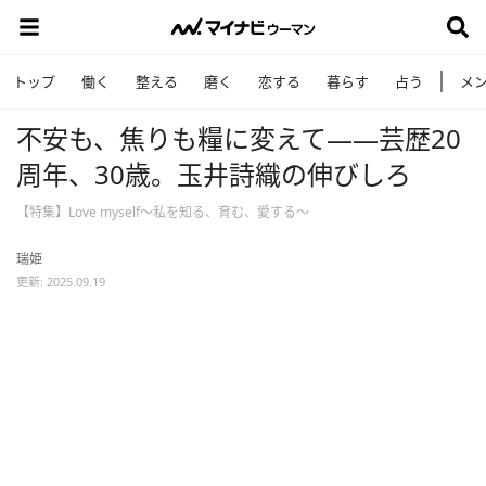
トップ
働く
整える
磨く
恋する
暮らす
占う
メ
不安も、焦りも糧に変えて――芸歴20
周年、30歳。玉井詩織の伸びしろ
【特集】Love myself～私を知る、育む、愛する～
瑞姫
更新: 2025.09.19