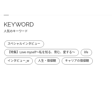
KEYWORD
人気のキーワード
スペシャルインタビュー
【特集】Love myself～私を知る、育む、愛する～
life
インタビュー_w
人生・価値観
キャリアの価値観