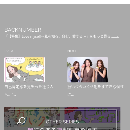
BACKNUMBER
「【特集】Love myself～私を知る、育む、愛する～」をもっと見る
PREV
NEXT
自己肯定感を見失った社会人
扱いづらいくせ毛をすてきな個性
へ。“...
に...