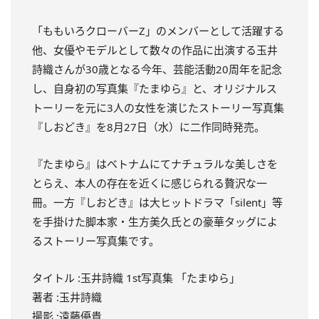
「ももいろクローバーZ」のメンバーとして活躍する
他、女優やモデルとして数々の作品に出演する玉井
詩織さんが30歳となる今年、芸能活動20周年を記念
し、自身初の写真集『たまゆら』と、オリジナルス
トーリーを元に3人の女性を演じたストーリー写真集
『しおどき』を8月27日（水）に二作同時発売。
『たまゆら』はベトナムにてナチュラルな美しさを
とらえ、本人の存在を近くに感じられる贅沢な一
冊。一方『しおどき』は大ヒットドラマ「silent」等
を手掛けた脚本家・生方美久氏との豪華タッグによ
るストーリー写真集です。
タイトル :玉井詩織 1st写真集 「たまゆら」
著者 :玉井詩織
撮影 :遠藤優貴