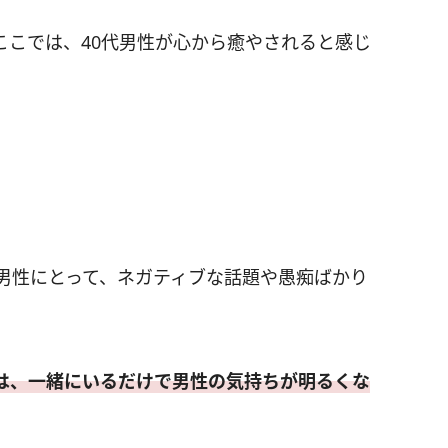
ここでは、40代男性が心から癒やされると感じ
代男性にとって、ネガティブな話題や愚痴ばかり
は、一緒にいるだけで男性の気持ちが明るくな