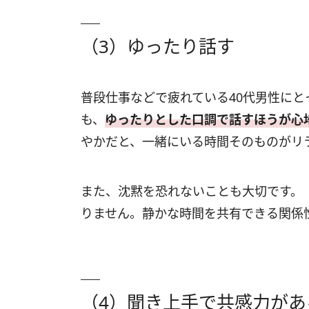
（3）ゆったり話す
普段仕事などで疲れている40代男性に
も、
ゆったりとした口調で話すほうが心
やかだと、一緒にいる時間そのものがリ
また、沈黙を恐れないことも大切です。
りません。静かな時間を共有できる関係
（4）聞き上手で共感力があ