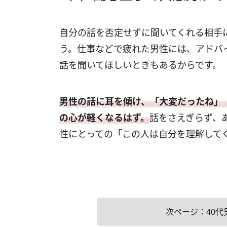
自分の話を否定せずに聞いてくれる相手
う。仕事などで疲れた男性には、アドバ
話を聞いてほしいときもあるからです。
男性の話に耳を傾け、「大変だったね」
の心が軽くなるはず。
話をさえぎらず、
性にとっての「この人は自分を理解して
次ページ：40