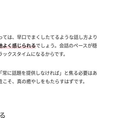
とっては、早口でまくしたてるような話し方より
地よく感じられる
でしょう。会話のペースが穏
ラックスタイムになるからです。
「常に話題を提供しなければ」と焦る必要はあ
性こそ、真の癒やしをもたらすはずです。
る