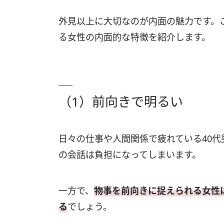
外見以上に大切なのが内面の魅力です。
る女性の内面的な特徴を紹介します。
（1）前向きで明るい
日々の仕事や人間関係で疲れている40
の会話は負担になってしまいます。
一方で、
物事を前向きに捉えられる女性
る
でしょう。