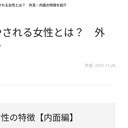
やされる女性とは？ 外見・内面の特徴を紹介
やされる女性とは？ 外
介
作成: 2025.11.26
女性の特徴【内面編】