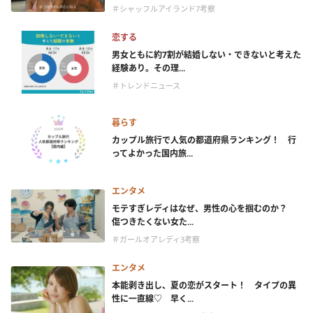
＃シャッフルアイランド7考察
恋する
男女ともに約7割が結婚しない・できないと考えた
経験あり。その理...
＃トレンドニュース
暮らす
カップル旅行で人気の都道府県ランキング！ 行
ってよかった国内旅...
エンタメ
モテすぎレディはなぜ、男性の心を掴むのか？
傷つきたくない女た...
＃ガールオアレディ3考察
エンタメ
本能剥き出し、夏の恋がスタート！ タイプの異
性に一直線♡ 早く...