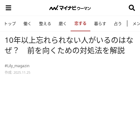
恋する
トップ
働く
整える
磨く
暮らす
占う
メ
10年以上忘れられない人がいるのはな
ぜ？ 前を向くための対処法を解説
#Lily_magazin
作成: 2025.11.25