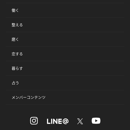
働く
整える
磨く
恋する
暮らす
占う
メンバーコンテンツ