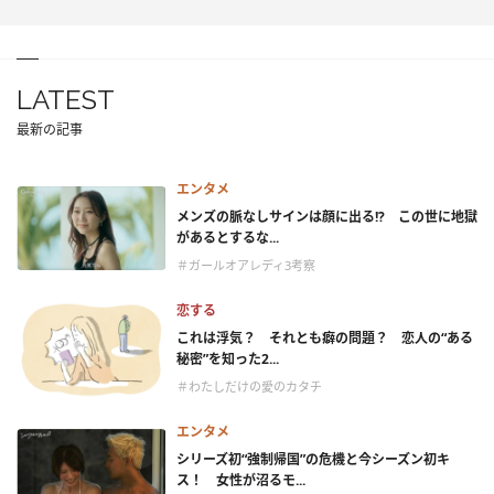
LATEST
最新の記事
エンタメ
メンズの脈なしサインは顔に出る!? この世に地獄
があるとするな...
＃ガールオアレディ3考察
恋する
これは浮気？ それとも癖の問題？ 恋人の“ある
秘密”を知った2...
＃わたしだけの愛のカタチ
エンタメ
シリーズ初“強制帰国”の危機と今シーズン初キ
ス！ 女性が沼るモ...