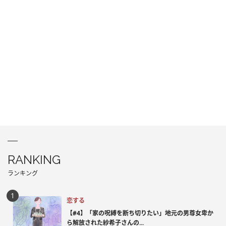
RANKING
ランキング
恋する
【#4】「家の呪縛を断ち切りたい」地元の男尊女卑か
ら解放された紗希子さんの...