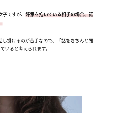
女子ですが、
好意を抱いている相手の場合、話
。
話し掛けるのが苦手なので、「話をきちんと聞
っていると考えられます。