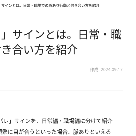
」サインとは。日常・職場での脈あり行動と付き合い方を紹介
レ」サインとは。日常・職
付き合い方を紹介
作成: 2024.09.17
バレ」サインを、日常編・職場編に分けて紹介
頻繁に目が合うといった場合、脈ありといえる