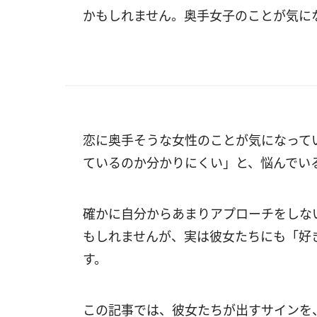
かもしれません。奥手女子のことが気に
恋に奥手そうな女性のことが気になって
ているのか分かりにくい」と、悩んでい
確かに自分からあまりアプローチをしな
もしれませんが、実は彼女たちにも「好
す。
この記事では、彼女たちが出すサインを