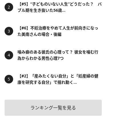
【#5】“子どものいない人生”どうだった？ バ
ブル期を生き抜いた56歳...
【#6】不妊治療をやめて人生が前向きになっ
た美南さんの場合・後編
噛み癖のある彼氏の心理って？ 彼女を噛む行
為からわかる男性心理7つ
【#2】「産みたくない自分」と「妊産婦の健
康を研究する自分」で揺れ動く...
ランキング一覧を見る