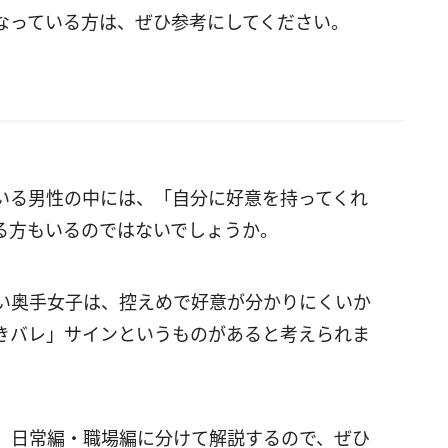
なっている方は、ぜひ参考にしてください。
いる男性の中には、「自分に好意を持ってくれ
る方もいるのではないでしょうか。
い奥手女子は、控えめで好意が分かりにくいか
きバレ」サインというものがあると考えられま
、日常編・職場編に分けて解説するので、ぜひ