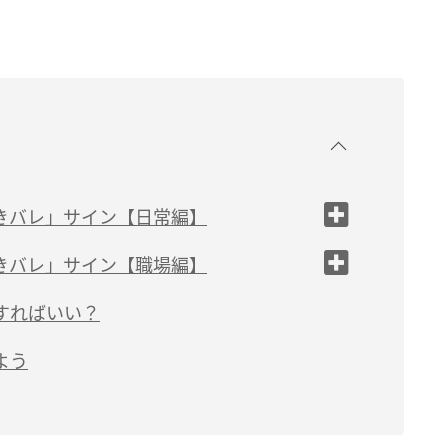
きバレ」サイン【日常編】
きバレ」サイン【職場編】
すればいい？
よう