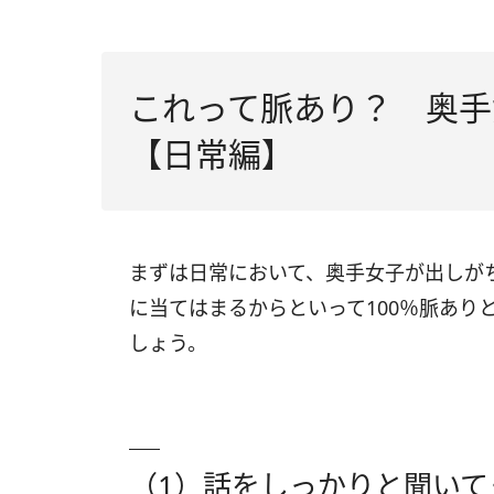
（5）さりげなくちょっとしたものをくれ
これって脈あり？ 奥手
【日常編】
まずは日常において、奥手女子が出しが
に当てはまるからといって100％脈あり
しょう。
（1）話をしっかりと聞いて