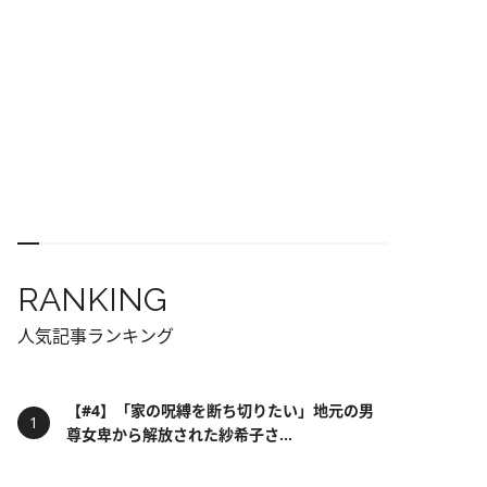
RANKING
人気記事ランキング
【#4】「家の呪縛を断ち切りたい」地元の男
尊女卑から解放された紗希子さ...