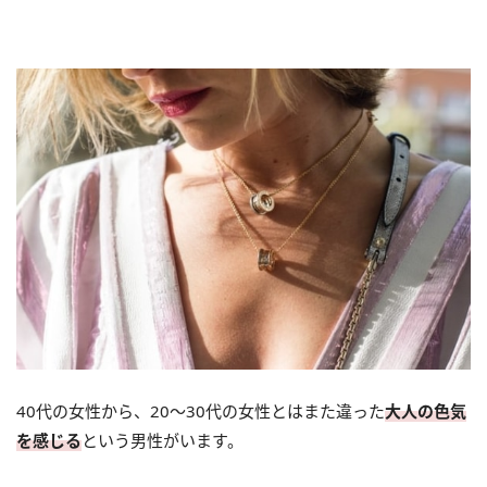
40代の女性から、20～30代の女性とはまた違った
大人の色気
を感じる
という男性がいます。