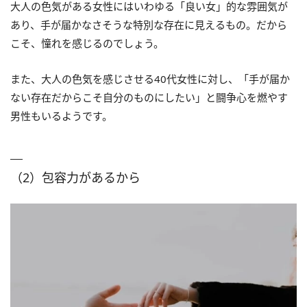
大人の色気がある女性にはいわゆる「良い女」的な雰囲気が
あり、手が届かなさそうな特別な存在に見えるもの。だから
こそ、憧れを感じるのでしょう。
また、大人の色気を感じさせる40代女性に対し、「手が届か
ない存在だからこそ自分のものにしたい」と闘争心を燃やす
男性もいるようです。
（2）包容力があるから