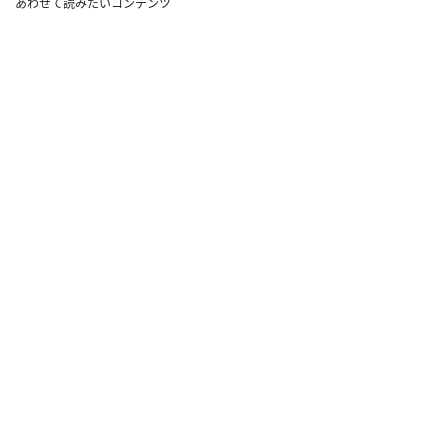
あわせて読みたいコンテンツ