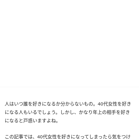
人はいつ誰を好きになるか分からないもの。40代女性を好き
になる人もいるでしょう。しかし、かなり年上の相手を好き
になると戸惑いますよね。
この記事では、40代女性を好きになってしまったら気をつけ