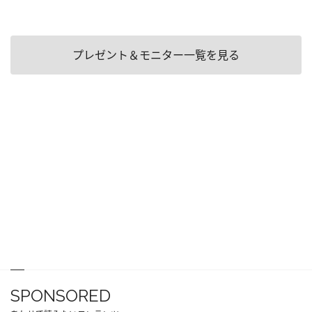
プレゼント＆モニター一覧を見る
SPONSORED