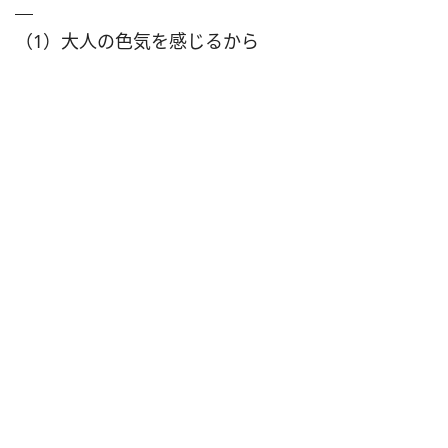
（1）大人の色気を感じるから