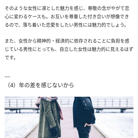
そのような女性に凛とした魅力を感じ、尊敬の念がやがて恋
心に変わるケースも。お互いを尊重した付き合いが想像でき
るので、落ち着いた恋愛をしたい男性には魅力的でしょう。
また、女性から精神的・経済的に依存されることに負担を感
じている男性にとっても、自立した女性は魅力的に見えるはず
です。
（4）年の差を感じないから