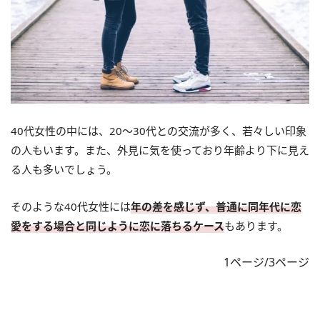
40代女性の中には、20～30代との交流が多く、若々しい印象
の人もいます。また、外見に気を使っており年齢より下に見え
る人も多いでしょう。
そのような40代女性には
年の差を感じず、普通に同年代に恋
愛をする場合と同じように恋に落ちるケース
もあります。
1ページ/3ページ