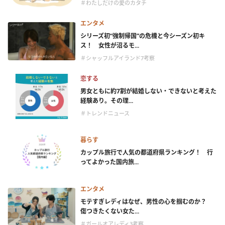
＃わたしだけの愛のカタチ
エンタメ
シリーズ初“強制帰国”の危機と今シーズン初キ
ス！ 女性が沼るモ...
＃シャッフルアイランド7考察
恋する
男女ともに約7割が結婚しない・できないと考えた
経験あり。その理...
＃トレンドニュース
暮らす
カップル旅行で人気の都道府県ランキング！ 行
ってよかった国内旅...
エンタメ
モテすぎレディはなぜ、男性の心を掴むのか？
傷つきたくない女た...
＃ガールオアレディ3考察