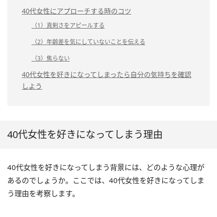
40代女性にアプローチする時のコツ
（1）真剣さをアピールする
（2）年齢差を気にしていないことを伝える
（3）焦らない
40代女性を好きになってしまったら自分の気持ちを確認
しよう
40代女性を好きになってしまう理由
40代女性を好きになってしまう背景には、どのような心理が
あるのでしょうか。ここでは、40代女性を好きになってしま
う理由を考察します。