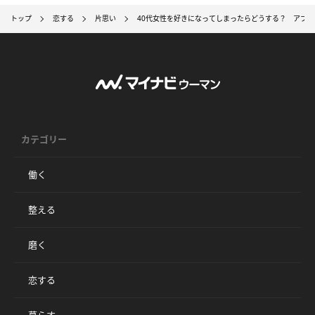
トップ
恋する
片思い
40代女性を好きになってしまったらどうする？ アプ
カテゴリー
働く
整える
磨く
恋する
暮らす