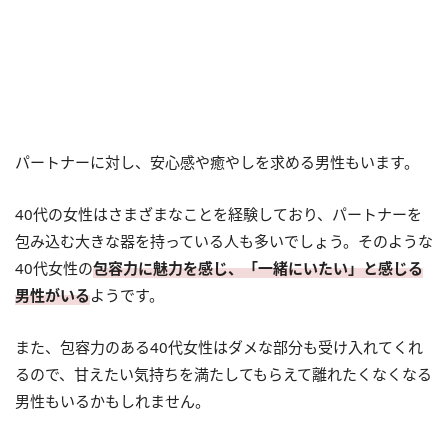
パートナーに対し、安心感や癒やしを求める男性もいます。
40代の女性はさまざまなことを経験しており、パートナーを
包み込む大きな器を持っている人も多いでしょう。そのような
40代女性の
包容力に魅力を感じ、「一緒にいたい」と感じる
男性がいる
ようです。
また、包容力のある40代女性はダメな部分も受け入れてくれ
るので、甘えたい気持ちを満たしてもらえて離れたくなくなる
男性もいるかもしれません。