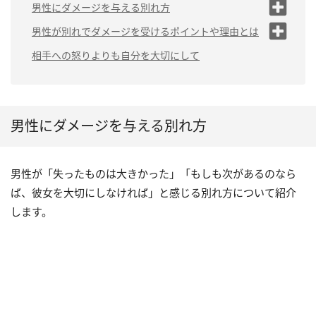
男性にダメージを与える別れ方
（１）一方的に自分の思いだけを伝
男性が別れでダメージを受けるポイントや理由とは
える
（１）彼にとって「いい女」だったと思わせる
相手への怒りよりも自分を大切にして
（２）突然別れを切り出す
（２）彼よりも優位に立ち「釣り合わない」と思
（３）連絡先をブロックする
わせる
（４）彼の誕生日や2人の記念日に別
（３）他の男性の影が見える
れる
男性にダメージを与える別れ方
（４）彼がいなくてもプライベートが充実してい
る
（５）彼女は自分に愛がなかったと気付く
男性が「失ったものは大きかった」「もしも次があるのなら
ば、彼女を大切にしなければ」と感じる別れ方について紹介
します。