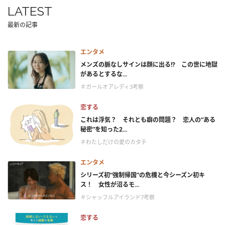
LATEST
最新の記事
エンタメ
メンズの脈なしサインは顔に出る!? この世に地獄
があるとするな...
＃ガールオアレディ3考察
恋する
これは浮気？ それとも癖の問題？ 恋人の“ある
秘密”を知った2...
＃わたしだけの愛のカタチ
エンタメ
シリーズ初“強制帰国”の危機と今シーズン初キ
ス！ 女性が沼るモ...
＃シャッフルアイランド7考察
恋する