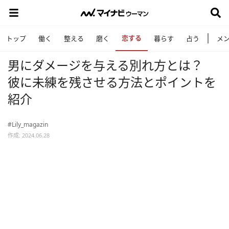
恋する
トップ
働く
整える
磨く
暮らす
占う
メ
男にダメージを与える別れ方とは？
彼に未練を残させる方法とポイントを
紹介
#Lily_magazin
作成: 2024.06.28