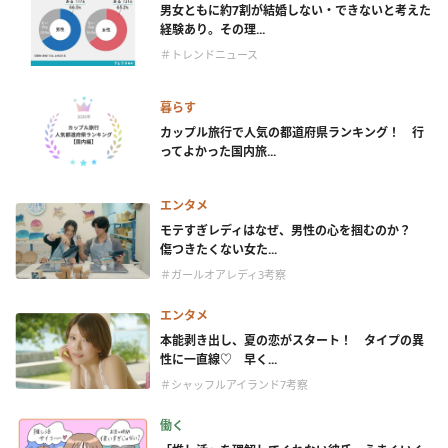
男女ともに約7割が結婚しない・できないと考えた
経験あり。その理...
＃トレンドニュース
暮らす
カップル旅行で人気の都道府県ランキング！ 行
ってよかった国内旅...
エンタメ
モテすぎレディはなぜ、男性の心を掴むのか？
傷つきたくない女た...
＃ガールオアレディ3考察
エンタメ
本能剥き出し、夏の恋がスタート！ タイプの異
性に一直線♡ 早く...
＃シャッフルアイランド7考察
働く