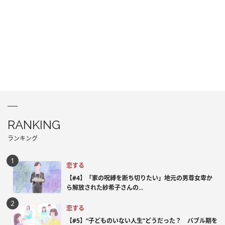
RANKING
ランキング
恋する
【#4】「家の呪縛を断ち切りたい」地元の男尊女卑か
ら解放された紗希子さんの...
恋する
【#5】“子どものいない人生”どうだった？ バブル期を