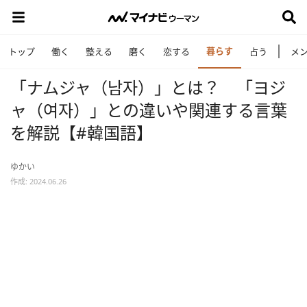
暮らす
トップ
働く
整える
磨く
恋する
占う
メ
「ナムジャ（남자）」とは？ 「ヨジ
ャ（여자）」との違いや関連する言葉
を解説【#韓国語】
ゆかい
作成: 2024.06.26