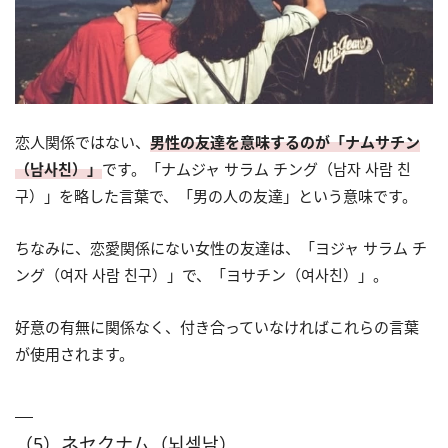
恋人関係ではない、
男性の友達を意味するのが「ナムサチン
（남사친）」
です。「ナムジャ サラム チング（남자 사람 친
구）」を略した言葉で、「男の人の友達」という意味です。
ちなみに、恋愛関係にない女性の友達は、「ヨジャ サラム チ
ング（여자 사람 친구）」で、「ヨサチン（여사친）」。
好意の有無に関係なく、付き合っていなければこれらの言葉
が使用されます。
（5）ネセクナム（뇌섹남）