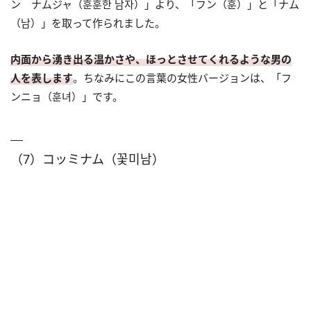
ン ナムジャ（훈훈한 남자）」より、「フン（훈）」と「ナム
（남）」を取って作られました。
内面から湧き出る温かさや、ほっとさせてくれるような男の
人を表します
。ちなみにこの言葉の女性バージョンは、「フ
ンニョ（훈녀）」です。
（7）コッミナム（꽃미남）