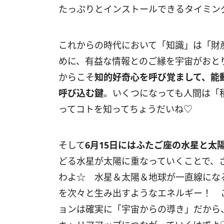
たっぷりとインストールできるタイミン
これからの時代において「知識」は「財
めに、有益な情報とのご縁を宇宙がおと
からこそ
知的好奇心を呼び覚まして、能
呼び込む鍵
。いくつになっても人間は「
ってコトを知ってちょうだいね♡
そして
6
月
15
日にはふたご座の水星と太
どる水星が太陽に重なっていくことで、
わよ☆ 水星＆太陽＆地球が一直線にな
を次々と生み出すようなエネルギー！ 
ョンは確実に「宇宙からの導き」だから