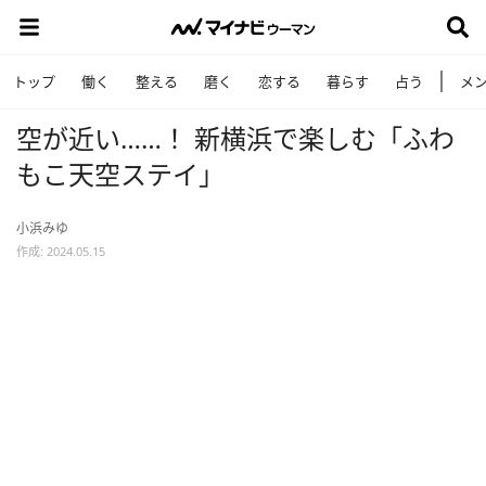
トップ
働く
整える
磨く
恋する
暮らす
占う
メ
空が近い……！ 新横浜で楽しむ「ふわ
もこ天空ステイ」
小浜みゆ
作成: 2024.05.15