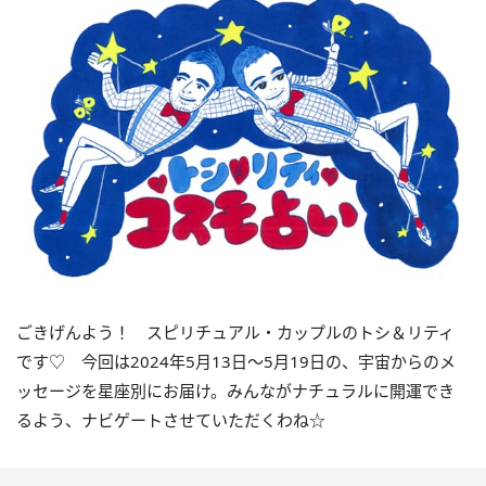
ごきげんよう！ スピリチュアル・カップルのトシ＆リティ
です♡ 今回は
2024
年5月
13
日〜
5
月
19
日の、宇宙からのメ
ッセージを星座別にお届け。みんながナチュラルに開運でき
るよう、ナビゲートさせていただくわね☆