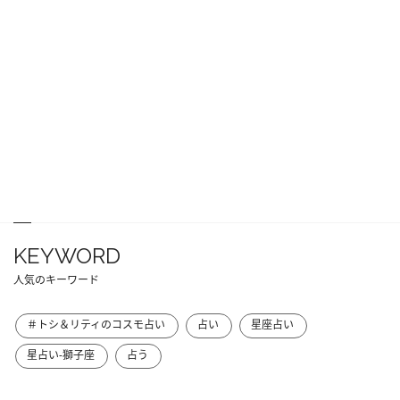
KEYWORD
人気のキーワード
＃トシ＆リティのコスモ占い
占い
星座占い
星占い-獅子座
占う