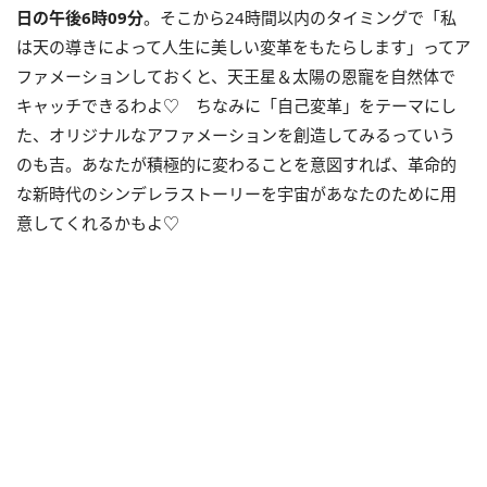
日の午後
6
時
09
分
。そこから
24
時間以内のタイミングで「私
は天の導きによって人生に美しい変革をもたらします」ってア
ファメーションしておくと、天王星＆太陽の恩寵を自然体で
キャッチできるわよ♡ ちなみに「自己変革」をテーマにし
た、オリジナルなアファメーションを創造してみるっていう
のも吉。あなたが積極的に変わることを意図すれば、革命的
な新時代のシンデレラストーリーを宇宙があなたのために用
意してくれるかもよ♡