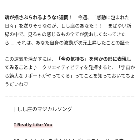
魂が揺さぶられるような
1
週間！
今週、「感動に包まれた
日々」を送りそうなのが、しし座のあなた！！ まばゆい新
緑の中で、見るもの感じるもの全てが愛おしくなってきた
ら……それは、あなた自身の波動が次元上昇したことの証☆
この運氣を活かすには、
「今の氣持ち」を何かの形に表現し
てみること
よ♪ クリエイティビティを発揮すると、「宇宙か
ら絶大なサポートがやってくる」ってことを知っておいてちょ
うだいね♡
しし座のマジカルソング
I Really Like You