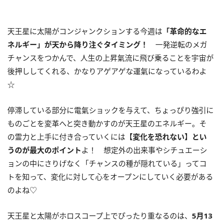
天王星に太陽がコンジャンクションする今週は
「革命的なエ
ネルギー」が天から降り注ぐタイミング！
一発逆転のメガ
チャンスをつかんで、人生の上昇氣流に飛び乗ることを宇宙が
後押ししてくれる、かなりアゲアゲな運氣になっているわよ
☆
停滞している部分に電氣ショックを与えて、ちょっぴり強引に
ものごとを変革へと突き動かすのが天王星のエネルギー。そ
の霊力と上手に付き合っていくには
【変化を恐れない】とい
うのが最大のポイント
よ！ 想定外の出来事やシチュエーシ
ョンの中にさりげなく「チャンスの種が隠れている」ってコ
トを知って、変化に対して心をオープンにしていく必要がある
のよね♡
天王星と太陽がホロスコープ上でぴったり重なるのは、
5
月
13