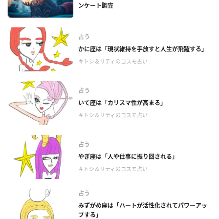
ンケート調査
占う
かに座は「現状維持を手放すと人生が飛躍する」
＃トシ＆リティのコスモ占い
占う
いて座は「カリスマ性が高まる」
＃トシ＆リティのコスモ占い
占う
やぎ座は「人や仕事に振り回される」
＃トシ＆リティのコスモ占い
占う
みずがめ座は「ハートが活性化されてパワーアッ
プする」