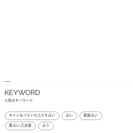
KEYWORD
人気のキーワード
＃トシ＆リティのコスモ占い
占い
星座占い
星占い-乙女座
占う