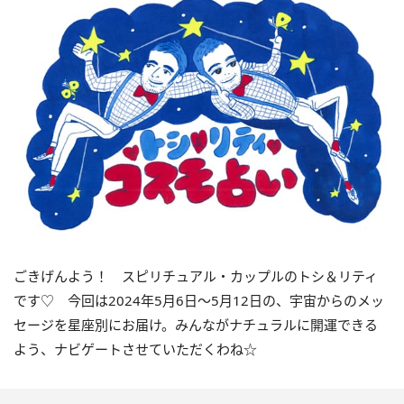
ごきげんよう！ スピリチュアル・カップルのトシ＆リティ
です♡ 今回は
2024
年5月
6
日〜
5
月
12
日の、宇宙からのメッ
セージを星座別にお届け。みんながナチュラルに開運できる
よう、ナビゲートさせていただくわね☆