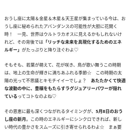
おうし座に太陽＆金星＆木星＆天王星が集まっている今は、お
うし座に秘められたアバンダンスの可能性が大胆に花開く
時！ 一見、世界はウルトラカオスに見えるかもしれないけ
れど、その背後では
「リッチな未来を具現化するためのエネ
ルギー」
がたっぷりと降り注ぐわよ♡
そもそも、若葉が萌えて、花が咲き、鳥が歌い舞うこの時期
は、地上の生命が輝きに満ちあふれる季節☆ この時期の太
陽の光って不思議とキモチイイーでしょ？
あたたかくて快適
な波動の中に、豊穣をもたらすラグジュアリーパワーが隠れ
ている
ってコトなのよね♡
その恩恵に最も深くつながれるタイミングが、
5
月
8
日のおう
し座の新月
。この時のエネルギーにシンクロできれば、新し
い時代の豊かさをスムーズに引き寄せられるわよ☆ まぁ要