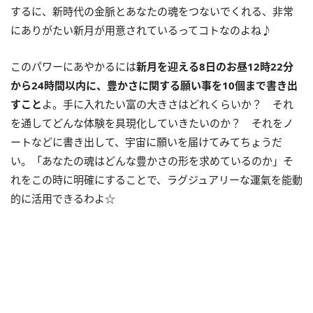
するに、新時代の金脈とあなたの魂をつないでくれる、非常
にありがたい新月が用意されているってコトなのよね♪
このパワーにあやかるには
新月を迎える
8
日のお昼
12
時
22
分
から
24
時間以内に、豊かさに関する願い事を
10
個まで書き出
すこと
よ。手に入れたい富の大きさはどれくらいか？ それ
を通してどんな体験を具現化していきたいのか？ それをノ
ートなどに書き出して、宇宙に願いを届けてみてちょうだ
い。「あなたの魂はどんな豊かさの形を求めているのか」そ
れをこの時に明確にすることで、ラグジュアリーな運氣を能動
的に活用できるわよ☆