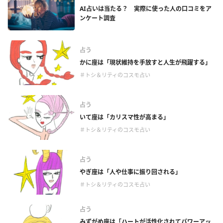
AI占いは当たる？ 実際に使った人の口コミをア
ンケート調査
占う
かに座は「現状維持を手放すと人生が飛躍する」
＃トシ＆リティのコスモ占い
占う
いて座は「カリスマ性が高まる」
＃トシ＆リティのコスモ占い
占う
やぎ座は「人や仕事に振り回される」
＃トシ＆リティのコスモ占い
占う
みずがめ座は「ハートが活性化されてパワーアッ