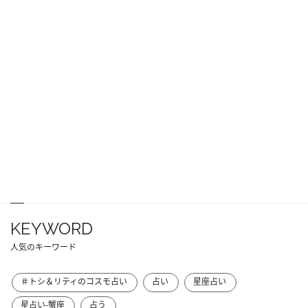
KEYWORD
人気のキーワード
＃トシ＆リティのコスモ占い
占い
星座占い
星占い-蟹座
占う