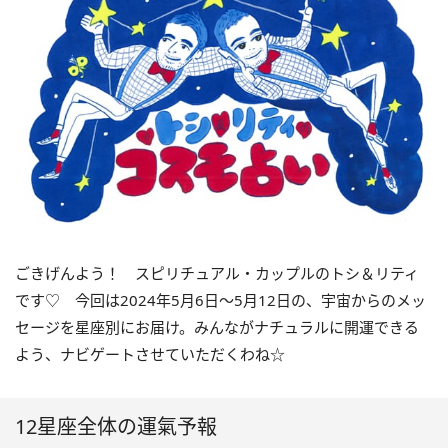
ごきげんよう！ スピリチュアル・カップルのトシ＆リティ
です♡ 今回は
2024
年5月
6
日〜
5
月
12
日の、宇宙からのメッ
セージを星座別にお届け。みんながナチュラルに開運できる
よう、ナビゲートさせていただくわね☆
12星座全体の運氣予報