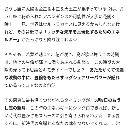
おうし座に太陽＆金星＆木星＆天王星が集まっている今は、お
うし座に秘められたアバンダンスの可能性が大胆に花開く
時！ 一見、世界はウルトラカオスに見えるかもしれないけ
れど、その背後では
「リッチな未来を具現化するためのエネ
ルギー」
がたっぷりと降り注ぐわよ♡
そもそも、若葉が萌えて、花が咲き、鳥が歌い舞うこの時期
は、地上の生命が輝きに満ちあふれる季節☆ この時期の太
陽の光って不思議とキモチイイーでしょ？
あたたかくて快適
な波動の中に、豊穣をもたらすラグジュアリーパワーが隠れ
ている
ってコトなのよね♡
その恩恵に最も深くつながれるタイミングが、
5
月
8
日のおう
し座の新月
。この時のエネルギーにシンクロできれば、新し
い時代の豊かさをスムーズに引き寄せられるわよ☆ まぁ要
するに、新時代の金脈とあなたの魂をつないでくれる、非常