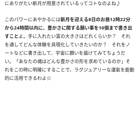
にありがたい新月が用意されているってコトなのよね♪
このパワーにあやかるには
新月を迎える
8
日のお昼
12
時
22
分
から
24
時間以内に、豊かさに関する願い事を
10
個まで書き出
すこと
よ。手に入れたい富の大きさはどれくらいか？ それ
を通してどんな体験を具現化していきたいのか？ それをノ
ートなどに書き出して、宇宙に願いを届けてみてちょうだ
い。「あなたの魂はどんな豊かさの形を求めているのか」そ
れをこの時に明確にすることで、ラグジュアリーな運氣を能動
的に活用できるわよ☆