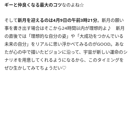
ギーと仲良くなる最大のコツ
なのよね☆
そして
新月を迎えるのは
4
月
9
日の午前
3
時
21
分
。新月の願い
事を書き出す場合はそこから
24
時間以内が理想的よ♪ 新月
の直後では「理想的な自分の姿」や「大成功をつかんでいる
未来の自分」をリアルに思い浮かべてみるのが
GOOD
。あな
たが心の中で描いたビジョンに沿って、宇宙が新しい運命のシ
ナリオを用意してくれるようになるから、このタイミングを
ぜひ生かしてみてちょうだい♡