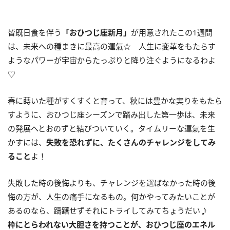
皆既日食を伴う
「おひつじ座新月」
が用意されたこの
1
週間
は、未来への種まきに最高の運氣☆ 人生に変革をもたらす
ようなパワーが宇宙からたっぷりと降り注ぐようになるわよ
♡
春に蒔いた種がすくすくと育って、秋には豊かな実りをもたら
すように、おひつじ座シーズンで踏み出した第一歩は、未来
の発展へとおのずと結びついていく。タイムリーな運氣を生
かすには、
失敗を恐れずに、たくさんのチャレンジをしてみ
ること
よ！
失敗した時の後悔よりも、チャレンジを選ばなかった時の後
悔の方が、人生の痛手になるもの。何かやってみたいことが
あるのなら、躊躇せずそれにトライしてみてちょうだい♪
枠にとらわれない大胆さを持つことが、おひつじ座のエネル