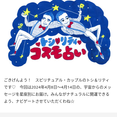
ごきげんよう！ スピリチュアル・カップルのトシ＆リティ
です♡ 今回は
2024
年4月
8
日〜
4
月
14
日の、宇宙からのメッ
セージを星座別にお届け。みんながナチュラルに開運できる
よう、ナビゲートさせていただくわね☆