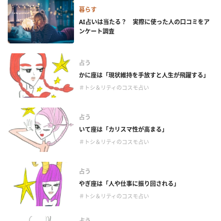
暮らす
AI占いは当たる？ 実際に使った人の口コミをア
ンケート調査
占う
かに座は「現状維持を手放すと人生が飛躍する」
＃トシ＆リティのコスモ占い
占う
いて座は「カリスマ性が高まる」
＃トシ＆リティのコスモ占い
占う
やぎ座は「人や仕事に振り回される」
＃トシ＆リティのコスモ占い
占う