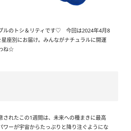
プルのトシ＆リティです♡ 今回は
2024
年4月
8
を星座別にお届け。みんながナチュラルに開運
わね☆
意されたこの
1
週間は、未来への種まきに最高
パワーが宇宙からたっぷりと降り注ぐようにな