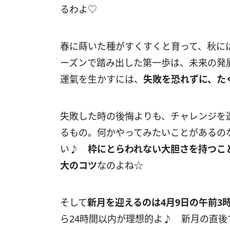
るわよ♡
春に蒔いた種がすくすくと育って、秋に
ーズンで踏み出した第一歩は、未来の発
運氣を生かすには、
失敗を恐れずに、た
失敗した時の後悔よりも、チャレンジを
るもの。何かやってみたいことがあるの
い♪
枠にとらわれない大胆さを持つこ
大のコツ
なのよね☆
そして
新月を迎えるのは
4
月
9
日の午前
3
ら
24
時間以内が理想的よ♪ 新月の直後