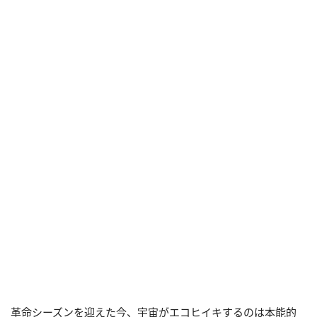
革命シーズンを迎えた今、宇宙がエコヒイキするのは本能的