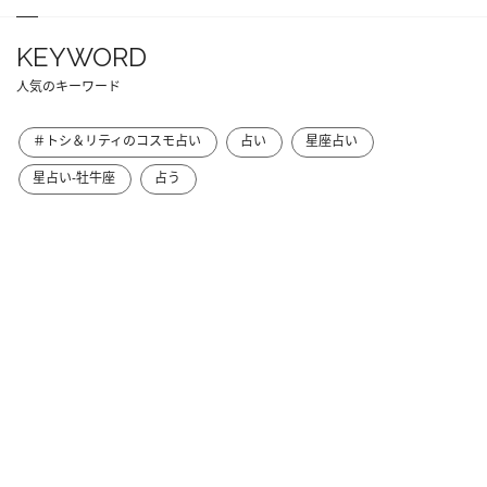
KEYWORD
人気のキーワード
＃トシ＆リティのコスモ占い
占い
星座占い
星占い-牡牛座
占う