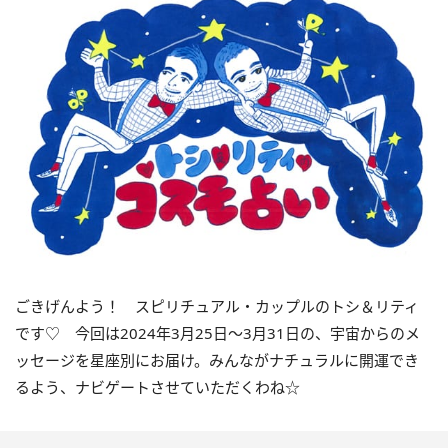
ごきげんよう！ スピリチュアル・カップルのトシ＆リティ
です♡ 今回は
2024
年3月
25
日〜
3
月
31
日の、宇宙からのメ
ッセージを星座別にお届け。みんながナチュラルに開運でき
るよう、ナビゲートさせていただくわね☆