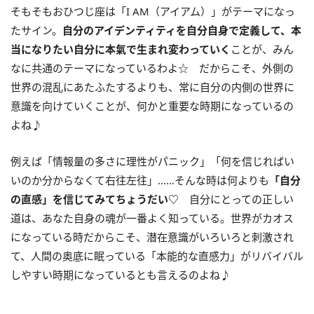
そもそもおひつじ座は「
I AM
（アイアム）」がテーマになっ
たサイン。
自分のアイデンティティを自分自身で定義して、本
当になりたい自分に本氣で生まれ変わっていく
ことが、みん
なに共通のテーマになっているわよ☆ だからこそ、外側の
世界の混乱にあたふたするよりも、常に自分の内側の世界に
意識を向けていくことが、何かと重要な時期になっているの
よね♪
例えば「情報量の多さに理性がパニック」「何を信じればい
いのか分からなくて右往左往」……そんな時は何よりも
「自分
の直感」を信じてみてちょうだい
♡
自分にとっての正しい
道は、あなた自身の魂が一番よく知っている。世界がカオス
になっている時だからこそ、潜在意識がいろいろと刺激され
て、人間の奥底に眠っている「本能的な直感力」がリバイバル
しやすい時期になっているとも言えるのよね♪