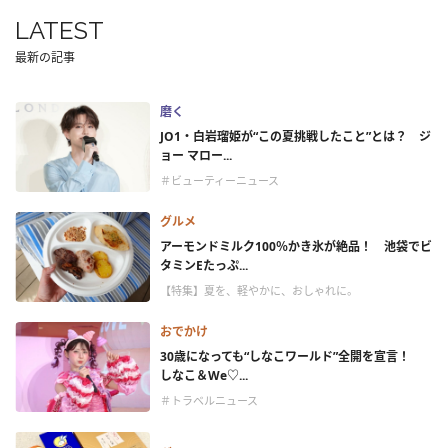
LATEST
最新の記事
磨く
JO1・白岩瑠姫が“この夏挑戦したこと”とは？ ジ
ョー マロー...
＃ビューティーニュース
グルメ
アーモンドミルク100％かき氷が絶品！ 池袋でビ
タミンEたっぷ...
【特集】夏を、軽やかに、おしゃれに。
おでかけ
30歳になっても“しなこワールド”全開を宣言！
しなこ＆We♡...
＃トラベルニュース