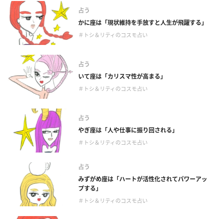
占う
かに座は「現状維持を手放すと人生が飛躍する」
＃トシ＆リティのコスモ占い
占う
いて座は「カリスマ性が高まる」
＃トシ＆リティのコスモ占い
占う
やぎ座は「人や仕事に振り回される」
＃トシ＆リティのコスモ占い
占う
みずがめ座は「ハートが活性化されてパワーアッ
プする」
＃トシ＆リティのコスモ占い