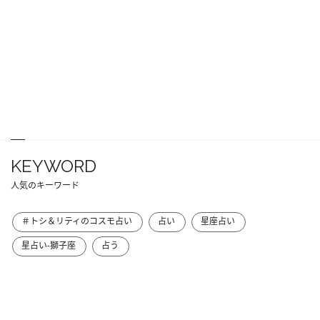
KEYWORD
人気のキーワード
＃トシ＆リティのコスモ占い
占い
星座占い
星占い-獅子座
占う