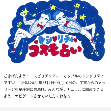
ごきげんよう！ スピリチュアル・カップルのトシ＆リティ
です♡ 今回は
2024
年3月
4
日〜
3
月
10
日の、宇宙からのメッ
セージを星座別にお届け。みんながナチュラルに開運できる
よう、ナビゲートさせていただくわね☆