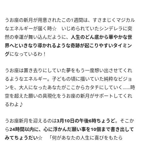
うお座の新月が用意されたこの
1
週間は、すさまじくマジカル
なエネルギーが届く時☆ いじめられていたシンデレラに突
然の幸運が舞い込んだように、
人生のどん底から華やかな世
界へといきなり導かれるような奇跡が起こりやすいタイミン
グ
になっているわ！
うお座は置き去りにしていた夢をもう一度想い出させてくれ
るようなエネルギー。子どもの頃に描いていた純粋なビジョ
ンを、大人になったあなたがここからカタチにしていく……時
空を超えた願いの具現化をうお座の新月がサポートしてくれ
るわよ♪
うお座新月を迎えるのは
3
月
10
日の午後
6
時ちょうど
。そこか
ら
24
時間以内に、
心に浮かんだ願い事を
10
個まで書き出して
みてちょうだい
☆
「何があなたの人生に喜びをもたら