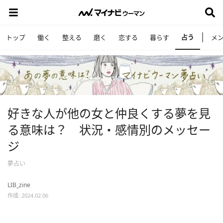
占う
トップ
働く
整える
磨く
恋する
暮らす
メ
好きな人が他の女と仲良くする夢を見
る意味は？ 状況・感情別のメッセー
ジ
夢占い
LIB_zine
作成: 2024.02.06