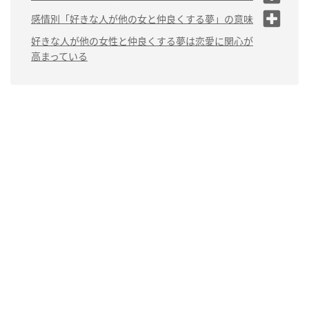
恋愛自体に不安な気持ちが
（1）好きな人が他の女性と楽しく会話する夢は「相手
感情別「好きな人が他の女と仲良くする夢」の意味
ある
ともっと仲良くなれる」
（1）好きな人が他の女性と仲良くしているのを見て泣
好きな人が他の女性と仲良くする夢は恋愛に関心が
（2）好きな人が他の女性とキスする夢は「相手への思
自己肯定感が下がっている
く夢は「現状が好転する」
高まっている
いが強すぎる」
（2）好きな人が他の女性と仲良くしているのを見て怒
（3）好きな人が他の女性とデートする夢は「恋愛で踏
る夢は「ネガティブ感情を発散できる」
み出す勇気がない」
（3）好きな人が他の女性と仲良くして悔しい夢は「自
分磨きをする時期」