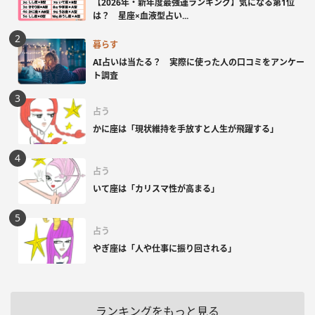
【2026年・新年度最強運ランキング】気になる第1位
は？ 星座×血液型占い...
暮らす
AI占いは当たる？ 実際に使った人の口コミをアンケー
ト調査
占う
かに座は「現状維持を手放すと人生が飛躍する」
占う
いて座は「カリスマ性が高まる」
占う
やぎ座は「人や仕事に振り回される」
ランキングをもっと見る