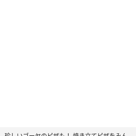
珍しいゴーヤのピザも！ 焼き立てピザをみん