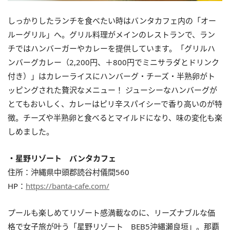
しっかりしたランチを食べたい時はバンタカフェ内の「オー
ルーグリル」へ。グリル料理がメインのレストランで、ラン
チではハンバーガーやカレーを提供しています。「グリルハ
ンバーグカレー（2,200円、＋800円でミニサラダとドリンク
付き）」はカレーライスにハンバーグ・チーズ・半熟卵がト
ッピングされた贅沢なメニュー！ ジューシーなハンバーグが
とてもおいしく、カレーはピリ辛スパイシーで香り高いのが特
徴。チーズや半熟卵と食べるとマイルドになり、味の変化も楽
しめました。
・星野リゾート バンタカフェ
住所：沖縄県中頭郡読谷村儀間560
HP：
https://banta-cafe.com/
プールも楽しめてリゾート感満載なのに、リーズナブルな価
格で女子旅が叶う「星野リゾート BEB5沖縄瀬良垣」。那覇