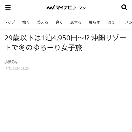
トップ
働く
整える
磨く
恋する
暮らす
占う
メ
29歳以下は1泊4,950円～!? 沖縄リゾー
トで冬のゆるーり女子旅
小浜みゆ
作成: 2024.01.26