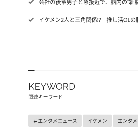
会社の後輩男子と急接近で、脳内の“細胞たち
す。 
ん 配
ずつ更
イケメン2人と三角関係!? 推し活OLの
日間 
フン、キ
All R
KEYWORD
関連キーワード
＃エンタメニュース
イケメン
エンタメ