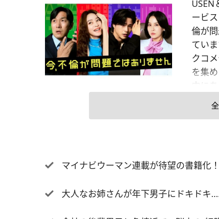
USEN
ービス
倫が問
ていま
クコメ
を集め
中にあ
主演は
全
エンサ
皮膚科
のほか
スジョ
マイナビウーマン連載が待望の書籍化！ “
は、ス
イ・チ
大人なお姉さんが年下男子にドキドキ……
ヒット
ン・ドン