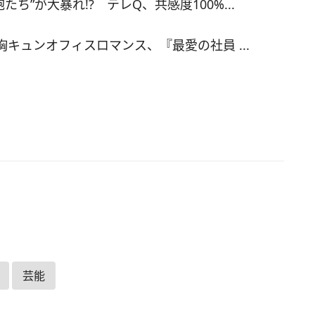
”が大暴れ!? テレQ、共感度100%...
■配信概要 タイトル：今、不倫が問題ではありませ
信開始日：2026年7月31日 20時 ※毎週金曜2話
新（8月14日より毎週1話更新） 価格：440円／2
胸キュンオフィスロマンス、『最愛の社員 ...
キャスト：キム・ヘス、チョ・ヨジョン、キム・ジ
ム・ジェチョル ほか （C）2026 Coupang Play
ights Reserved （フォルサ）
芸能