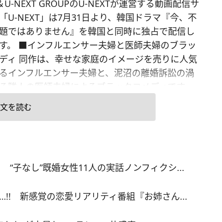
＆U-NEXT GROUPのU-NEXTが運営する動画配信サ
「U-NEXT」は7月31日より、韓国ドラマ『今、不
題ではありません』を韓国と同時に独占で配信し
す。 ■インフルエンサー夫婦と医師夫婦のブラッ
ディ 同作は、幸せな家庭のイメージを売りに人気
るインフルエンサー夫婦と、泥沼の離婚訴訟の渦
る隣人の医師夫婦によるブラックコメディです。
、自力で成功を収めたインテリア事業のインフル
文を読む
ー・ギョンヒを演じるキム・ヘスさんと、隣人の
院長・スジョンを演じるチョ・ヨジョンさん。 そ
、ギョンヒの夫・ジェホンはキム・ジフンさん、
ンの元夫はボソンが演じます。 演出を手がけるの
子なし”既婚女性11人の実話ノンフィクシ...
タイリッシュで緩急のある演出力に定評のある
ャンヒ監督。製作は、『イカゲーム』など数々の
!! 新感覚の恋愛リアリティ番組『お姉さん...
作をもつキム・ジヨンプロデューサーと、ファ
ヒョク監督が率いるFirstman Studioが担いま