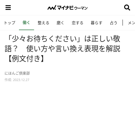
働く
トップ
整える
磨く
恋する
暮らす
占う
メ
「少々お待ちください」は正しい敬
語？ 使い方や言い換え表現を解説
【例文付き】
にほんご倶楽部
作成: 2023.12.27