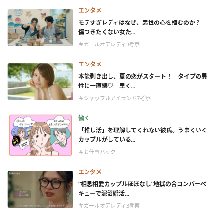
エンタメ
モテすぎレディはなぜ、男性の心を掴むのか？
傷つきたくない女た...
＃ガールオアレディ3考察
エンタメ
本能剥き出し、夏の恋がスタート！ タイプの異
性に一直線♡ 早く...
＃シャッフルアイランド7考察
働く
「推し活」を理解してくれない彼氏。うまくいく
カップルがしている...
＃お仕事ハック
エンタメ
“相思相愛カップルほぼなし”地獄の合コンバーベ
キューで泥沼婚活...
＃ガールオアレディ3考察