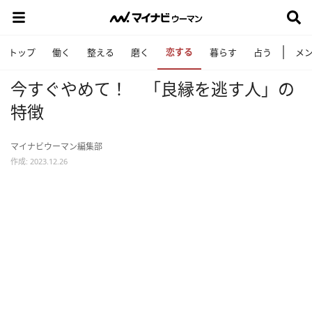
恋する
トップ
働く
整える
磨く
暮らす
占う
メ
今すぐやめて！ 「良縁を逃す人」の
特徴
マイナビウーマン編集部
作成: 2023.12.26