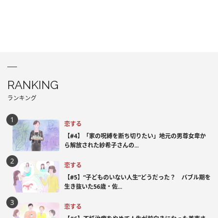
RANKING
ランキング
恋する
【#4】「家の呪縛を断ち切りたい」地元の男尊女卑か
ら解放された紗希子さんの...
恋する
【#5】“子どものいない人生”どうだった？ バブル期を
生き抜いた56歳・佐...
恋する