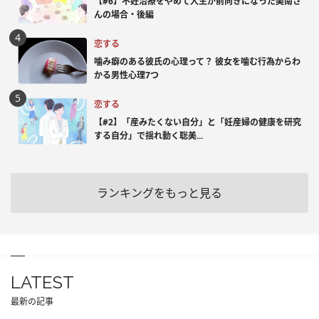
【#6】不妊治療をやめて人生が前向きになった美南さ
んの場合・後編
恋する
噛み癖のある彼氏の心理って？ 彼女を噛む行為からわ
かる男性心理7つ
恋する
【#2】「産みたくない自分」と「妊産婦の健康を研究
する自分」で揺れ動く聡美...
ランキングをもっと見る
LATEST
最新の記事