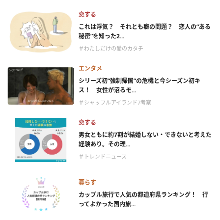
恋する
これは浮気？ それとも癖の問題？ 恋人の“ある
秘密”を知った2...
＃わたしだけの愛のカタチ
エンタメ
シリーズ初“強制帰国”の危機と今シーズン初キ
ス！ 女性が沼るモ...
＃シャッフルアイランド7考察
恋する
男女ともに約7割が結婚しない・できないと考えた
経験あり。その理...
＃トレンドニュース
暮らす
カップル旅行で人気の都道府県ランキング！ 行
ってよかった国内旅...