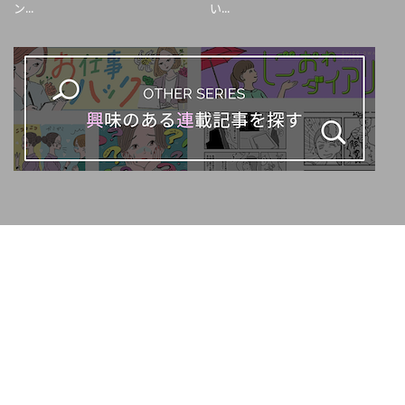
ン...
い...