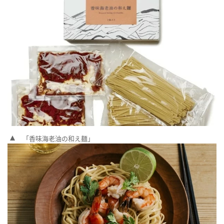
「香味海老油の和え麺」