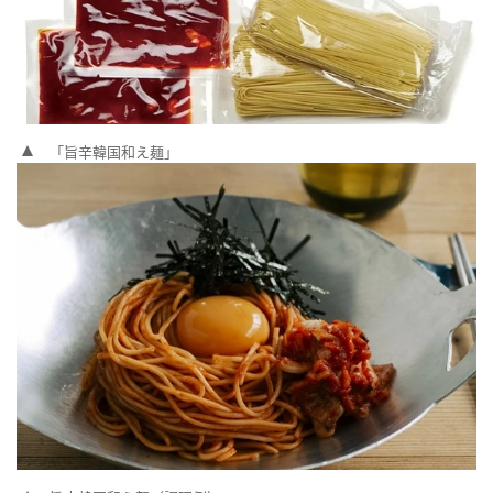
「旨辛韓国和え麺」