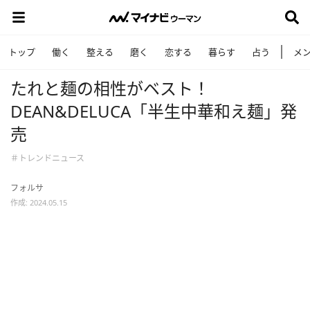
トップ
働く
整える
磨く
恋する
暮らす
占う
メ
たれと麺の相性がベスト！
DEAN&DELUCA「半生中華和え麺」発
売
＃トレンドニュース
フォルサ
作成: 2024.05.15