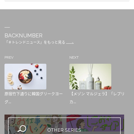
BACKNUMBER
「＃トレンドニュース」をもっと見る
PREV
NEXT
原宿竹下通りに韓国グリークヨー
【メゾン マルジェラ】「レプリ
グ...
カ...