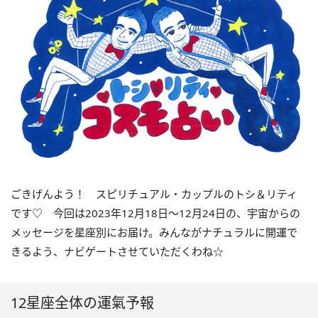
ごきげんよう！ スピリチュアル・カップルのトシ＆リティ
です♡ 今回は
2023
年12月
18
日〜
12
月
24
日の、宇宙からの
メッセージを星座別にお届け。みんながナチュラルに開運で
きるよう、ナビゲートさせていただくわね☆
12星座全体の運氣予報