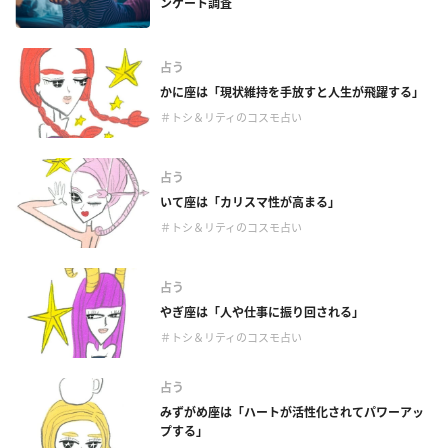
ンケート調査
占う
かに座は「現状維持を手放すと人生が飛躍する」
＃トシ＆リティのコスモ占い
占う
いて座は「カリスマ性が高まる」
＃トシ＆リティのコスモ占い
占う
やぎ座は「人や仕事に振り回される」
＃トシ＆リティのコスモ占い
占う
みずがめ座は「ハートが活性化されてパワーアッ
プする」