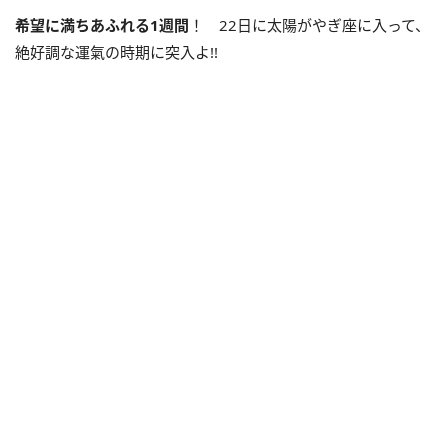
希望に満ちあふれる
1
週間
！ 22日に太陽がやぎ座に入って、
絶好調な運氣の時期に突入よ!!