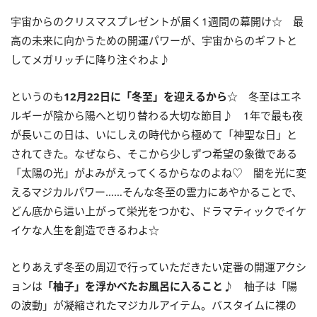
宇宙からのクリスマスプレゼントが届く
1
週間の幕開け☆ 最
高の未来に向かうための開運パワーが、宇宙からのギフトと
してメガリッチに降り注ぐわよ♪
というのも
12
月
22
日に「冬至」を迎えるから
☆ 冬至はエネ
ルギーが陰から陽へと切り替わる大切な節目♪ 1年で最も夜
が長いこの日は、いにしえの時代から極めて「神聖な日」と
されてきた。なぜなら、そこから少しずつ希望の象徴である
「太陽の光」がよみがえってくるからなのよね♡ 闇を光に変
えるマジカルパワー……そんな冬至の霊力にあやかることで、
どん底から這い上がって栄光をつかむ、ドラマティックでイケ
イケな人生を創造できるわよ☆
とりあえず冬至の周辺で行っていただきたい定番の開運アクシ
ョンは
「柚子」を浮かべたお風呂に入ること
♪ 柚子は「陽
の波動」が凝縮されたマジカルアイテム。バスタイムに裸の