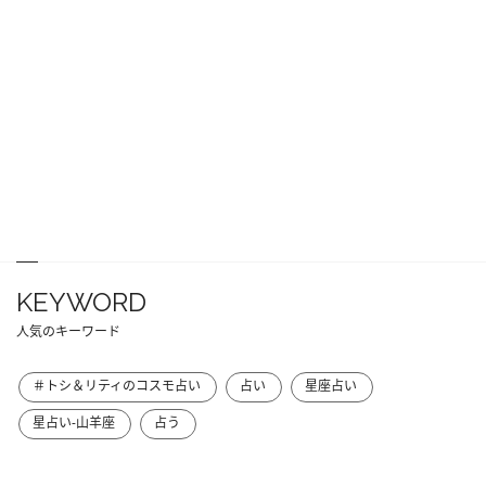
KEYWORD
人気のキーワード
＃トシ＆リティのコスモ占い
占い
星座占い
星占い-山羊座
占う