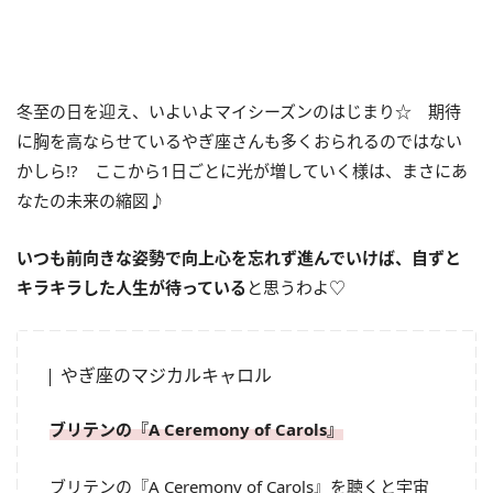
冬至の日を迎え、いよいよマイシーズンのはじまり☆ 期待
に胸を高ならせているやぎ座さんも多くおられるのではない
かしら!? ここから1日ごとに光が増していく様は、まさにあ
なたの未来の縮図♪
いつも前向きな姿勢で向上心を忘れず進んでいけば、自ずと
キラキラした人生が待っている
と思うわよ♡
やぎ座のマジカルキャロル
ブリテンの『A Ceremony of Carols』
ブリテンの『
A Ceremony of Carols
』を聴くと宇宙