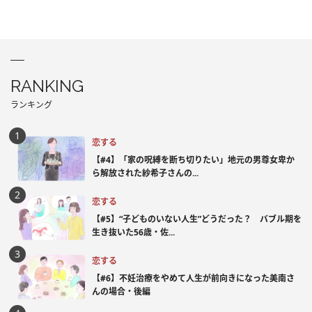
RANKING
ランキング
恋する
【#4】「家の呪縛を断ち切りたい」地元の男尊女卑か
ら解放された紗希子さんの...
恋する
【#5】“子どものいない人生”どうだった？ バブル期を
生き抜いた56歳・佐...
恋する
【#6】不妊治療をやめて人生が前向きになった美南さ
んの場合・後編