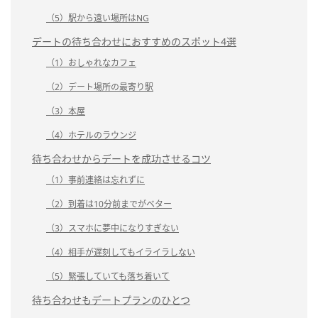
（5）駅から遠い場所はNG
デートの待ち合わせにおすすめのスポット4選
（1）おしゃれなカフェ
（2）デート場所の最寄り駅
（3）本屋
（4）ホテルのラウンジ
待ち合わせからデートを成功させるコツ
（1）事前連絡は忘れずに
（2）到着は10分前までがベター
（3）スマホに夢中になりすぎない
（4）相手が遅刻してもイライラしない
（5）緊張していても落ち着いて
待ち合わせもデートプランのひとつ