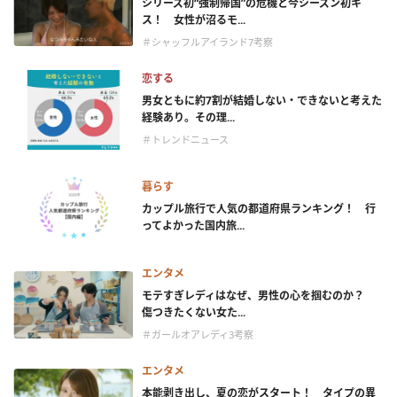
シリーズ初“強制帰国”の危機と今シーズン初キ
ス！ 女性が沼るモ...
＃シャッフルアイランド7考察
恋する
男女ともに約7割が結婚しない・できないと考えた
経験あり。その理...
＃トレンドニュース
暮らす
カップル旅行で人気の都道府県ランキング！ 行
ってよかった国内旅...
エンタメ
モテすぎレディはなぜ、男性の心を掴むのか？
傷つきたくない女た...
＃ガールオアレディ3考察
エンタメ
本能剥き出し、夏の恋がスタート！ タイプの異