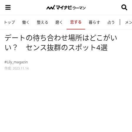
恋する
トップ
働く
整える
磨く
暮らす
占う
メ
デートの待ち合わせ場所はどこがい
い？ センス抜群のスポット4選
#Lily_magazin
作成: 2023.11.14