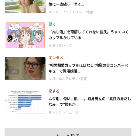
性に一直線♡ 早く...
＃シャッフルアイランド7考察
働く
「推し活」を理解してくれない彼氏。うまくいく
カップルがしている...
＃お仕事ハック
エンタメ
“相思相愛カップルほぼなし”地獄の合コンバーベ
キューで泥沼婚活...
＃ガールオアレディ3考察
恋する
ムダ毛、匂い、肌……。独身男女の「異性の身だし
なみ」で“最もが...
＃トレンドニュース