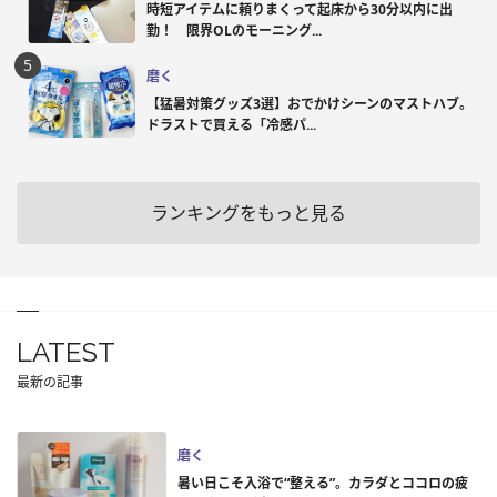
時短アイテムに頼りまくって起床から30分以内に出
勤！ 限界OLのモーニング...
磨く
【猛暑対策グッズ3選】おでかけシーンのマストハブ。
ドラストで買える「冷感パ...
ランキングをもっと見る
LATEST
最新の記事
磨く
暑い日こそ入浴で“整える”。カラダとココロの疲