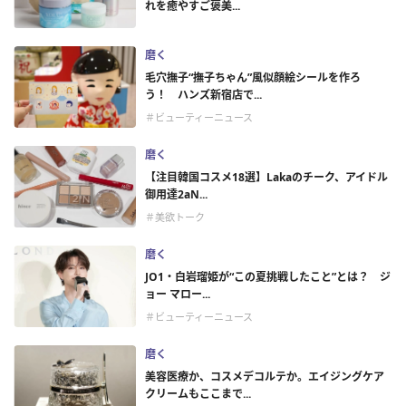
れを癒やすご褒美...
磨く
毛穴撫子“撫子ちゃん”風似顔絵シールを作ろ
う！ ハンズ新宿店で...
＃ビューティーニュース
磨く
【注目韓国コスメ18選】Lakaのチーク、アイドル
御用達2aN...
＃美欲トーク
磨く
JO1・白岩瑠姫が“この夏挑戦したこと”とは？ ジ
ョー マロー...
＃ビューティーニュース
磨く
美容医療か、コスメデコルテか。エイジングケア
クリームもここまで...