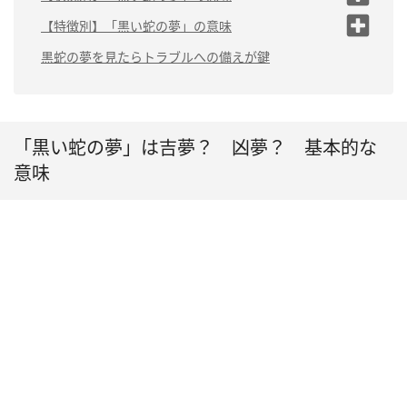
不吉なことが起こる予
（1）黒い蛇にかまれる夢は「運気ダウンの予兆」
【特徴別】「黒い蛇の夢」の意味
感
（2）黒い蛇に追いかけられる夢は「切羽詰まって
（1）大きい黒い蛇の夢は「大きな問題がのしかか
黒蛇の夢を見たらトラブルへの備えが鍵
健康や人間関係のトラ
いる」
る」
ブル
（3）黒い蛇を食べる夢は「トラブルを解決でき
（2）小さい黒い蛇の夢は「小さな災いが訪れる」
る」
（3）白黒の蛇の夢は「強運の訪れ」
（4）黒い蛇が逃げる夢は「トラブルを回避でき
「黒い蛇の夢」は吉夢？ 凶夢？ 基本的な
る」
（4）赤黒の蛇の夢は「体調不良の前触れ」
意味
（5）黒い蛇がうじゃうじゃいる夢は「疲れ切って
（5）頭が2つある黒い蛇の夢は「大幅な運気ダウ
いる」
ン」
（6）黒い蛇に巻きつかれる夢は「トラブルの発
（6）毒を持った黒い蛇の夢は「健康運の低下」
生」
（7）においのある黒い蛇の夢は「運気アップ＆ダ
（7）黒い蛇を捕まえる夢は「健康面に要注意」
ウン」
（8）黒い蛇が脱皮する夢は「運気は上昇傾向」
（9）黒い蛇が家の中にいる夢は「家族の運気上
昇」
（10）黒い蛇を退治する夢は「トラブル回避」