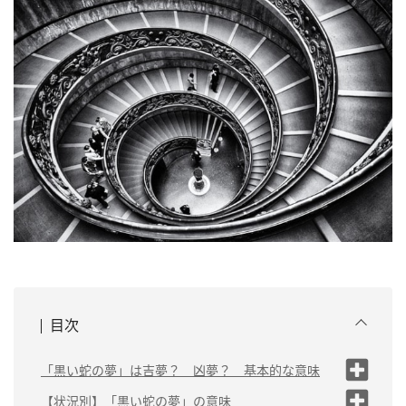
目次
「黒い蛇の夢」は吉夢？ 凶夢？ 基本的な意味
不安を抱えている
【状況別】「黒い蛇の夢」の意味