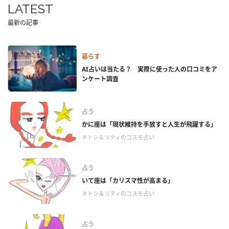
LATEST
最新の記事
暮らす
AI占いは当たる？ 実際に使った人の口コミをア
ンケート調査
占う
かに座は「現状維持を手放すと人生が飛躍する」
＃トシ＆リティのコスモ占い
占う
いて座は「カリスマ性が高まる」
＃トシ＆リティのコスモ占い
占う