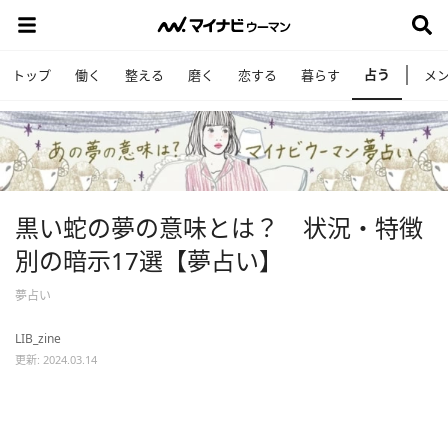
占う
トップ
働く
整える
磨く
恋する
暮らす
メ
黒い蛇の夢の意味とは？ 状況・特徴
別の暗示17選【夢占い】
夢占い
LIB_zine
更新: 2024.03.14