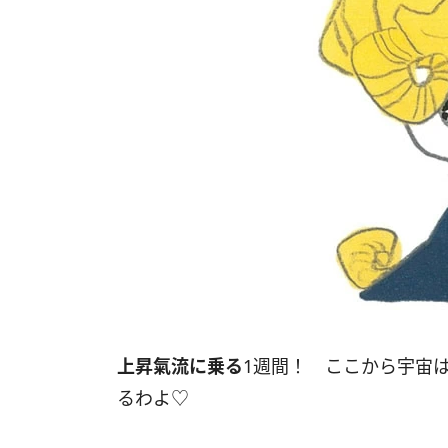
上昇氣流に乗る
1週間！ ここから宇宙は
るわよ♡