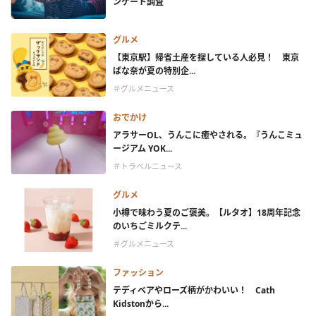
ンケート調査
グルメ
【東京駅】帰省土産を探している人必見！ 東京
ばな奈が夏の特別企...
＃グルメニュース
おでかけ
アラサーOL、うんこに癒やされる。『うんこミュ
ージアム YOK...
＃トラベルニュース
グルメ
小樽で味わう夏のご褒美。【ルタオ】18周年記念
のいちごミルクテ...
＃グルメニュース
ファッション
テディベアやローズ柄がかわいい！ Cath
Kidstonから...