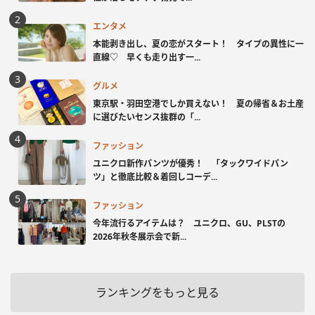
エンタメ
本能剥き出し、夏の恋がスタート！ タイプの異性に一
直線♡ 早くも走り出す一...
グルメ
東京駅・羽田空港でしか買えない！ 夏の帰省＆お土産
に選びたいセンス抜群の「...
ファッション
ユニクロ新作パンツが優秀！ 「タックワイドパン
ツ」と徹底比較＆着回しコーデ...
ファッション
今年流行るアイテムは？ ユニクロ、GU、PLSTの
2026年秋冬展示会で新...
ランキングをもっと見る