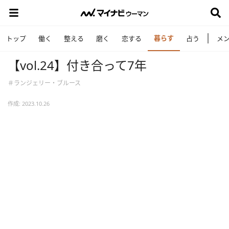
暮らす
トップ
働く
整える
磨く
恋する
占う
メ
【vol.24】付き合って7年
＃ランジェリー・ブルース
作成: 2023.10.26