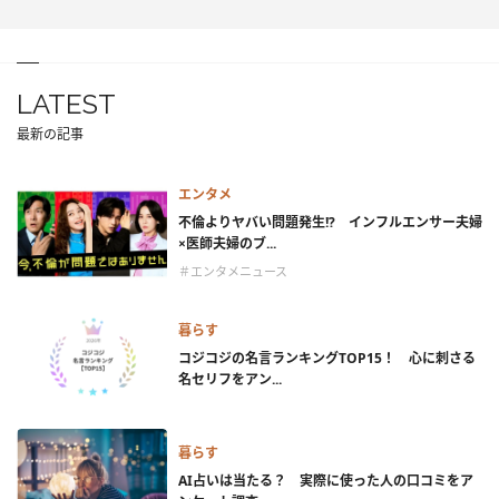
LATEST
最新の記事
エンタメ
不倫よりヤバい問題発生!? インフルエンサー夫婦
×医師夫婦のブ...
＃エンタメニュース
暮らす
コジコジの名言ランキングTOP15！ 心に刺さる
名セリフをアン...
暮らす
AI占いは当たる？ 実際に使った人の口コミをア