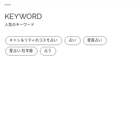
KEYWORD
人気のキーワード
＃トシ＆リティのコスモ占い
占い
星座占い
星占い-牡羊座
占う