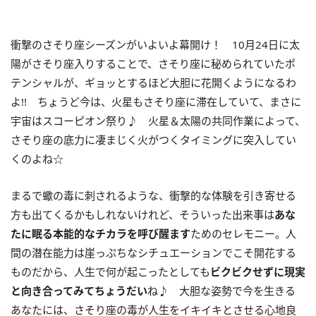
衝撃のさそり座シーズンがいよいよ幕開け！
10
月
24
日に太
陽がさそり座入りすることで、さそり座に秘められていたポ
テンシャルが、ギョッとするほど大胆に花開くようになるわ
よ
!!
ちょうど今は、火星もさそり座に滞在していて、まさに
宇宙はスコーピオン祭り♪ 火星＆太陽の共同作業によって、
さそり座の底力に凄まじく火がつくタイミングに突入してい
くのよね☆
まるで蠍の毒に刺されるような、衝撃的な体験を引き寄せる
方も出てくるかもしれないけれど、そういった出来事は
あな
たに眠る本能的なチカラを呼び醒ます
ためのセレモニー。人
間の潜在能力は崖っぷちなシチュエーションでこそ開花する
ものだから、人生で何が起こったとしても
ビクビクせずに現実
と向き合ってみてちょうだい
ね♪ 大胆な姿勢で今を生きる
あなたには、さそり座の毒が人生をイキイキとさせる心地良