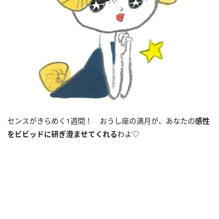
センスがきらめく1週間！ おうし座の満月が、あなたの
感性
をビビッドに研ぎ澄ませてくれる
わよ♡