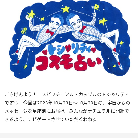
ごきげんよう！ スピリチュアル・カップルのトシ＆リティ
です♡ 今回は
2023
年10月
23
日〜
10
月
29
日の、宇宙からの
メッセージを星座別にお届け。みんながナチュラルに開運で
きるよう、ナビゲートさせていただくわね☆