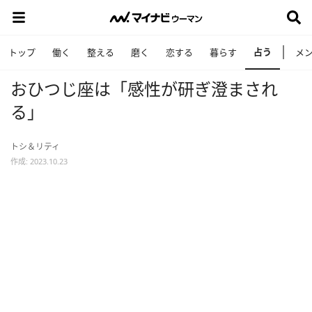
占う
トップ
働く
整える
磨く
恋する
暮らす
メ
おひつじ座は「感性が研ぎ澄まされ
る」
トシ＆リティ
作成: 2023.10.23