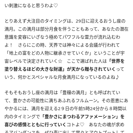
い刺激になると思うわよ♡
とりあえず大注目のタイミングは、
29
日に迎えるおうし座の
満月。この満月は部分月食を伴うこともあって、あなたの潜在
意識を変容にいざなう極めてパワフルな霊力が流れ込むわ
よ！ さらにこの時、天界では神々による会議が行われて
「地上の富をどの人物に継承させていくか」ということが宇
宙レベルで決定されていく☆ ここで選ばれた人は
「世界を
塗り替えるほどの大きな財運」が天から贈与されていく
って
いう、何かとスペシャルな月食満月になっているのよね♪
そもそもおうし座の満月は「豊穣の満月」とも呼ばれてい
て、豊かさの可能性に満ちあふれるフルムーン。その恩恵にあ
やかるには、満月を迎える
2
９日の午前
5
時
24
分から８時間以
内のタイミングで
「豊かさにまつわるアファメーション」を
喜びの感情とともに行っていく
コトよ♡ あなたの魂が求め
るアバンダンスを、ぜひ声に出して堂々とアウトプットして