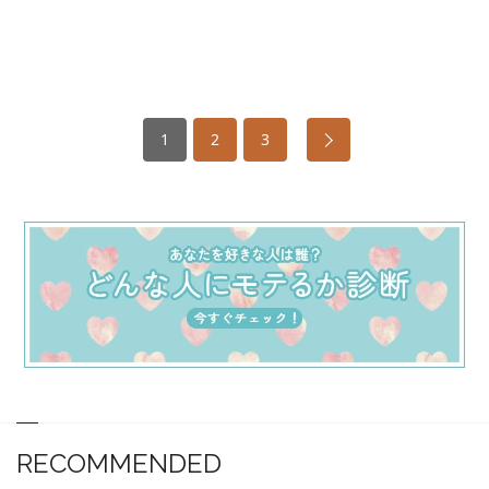
1
2
3
RECOMMENDED