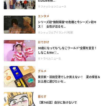
の2026年秋...
＃ファッションニュース
エンタメ
シリーズ初“強制帰国”の危機と今シーズン初キ
ス！ 女性が沼るモ...
＃シャッフルアイランド7考察
おでかけ
30歳になっても“しなこワールド”全開を宣言！
しなこ＆We♡...
＃トラベルニュース
グルメ
東京駅・羽田空港でしか買えない！ 夏の帰省＆
お土産に選びたいセ...
暮らす
【第745話】自分に負けないで