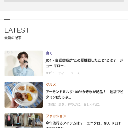
LATEST
最新の記事
磨く
JO1・白岩瑠姫が“この夏挑戦したこと”とは？ ジ
ョー マロー...
＃ビューティーニュース
グルメ
アーモンドミルク100％かき氷が絶品！ 池袋でビ
タミンEたっぷ...
【特集】夏を、軽やかに、おしゃれに。
ファッション
今年流行るアイテムは？ ユニクロ、GU、PLST