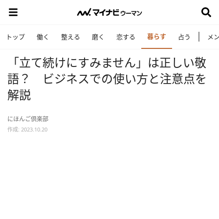
暮らす
トップ
働く
整える
磨く
恋する
占う
メ
「立て続けにすみません」は正しい敬
語？ ビジネスでの使い方と注意点を
解説
にほんご倶楽部
作成: 2023.10.20