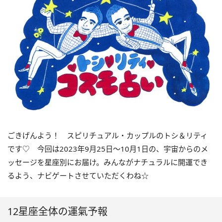
ごきげんよう！ スピリチュアル・カップルのトシ＆リティ
です♡ 今回は
2023
年9月
25
日〜
10
月
1
日の、宇宙からのメ
ッセージを星座別にお届け。みんながナチュラルに開運でき
るよう、ナビゲートさせていただくわね☆
12星座全体の運氣予報