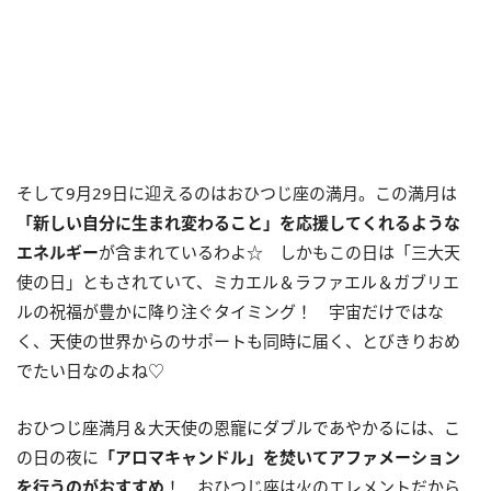
そして
9
月
29
日に迎えるのはおひつじ座の満月。この満月は
「新しい自分に生まれ変わること」を応援してくれるような
エネルギー
が含まれているわよ☆ しかもこの日は「三大天
使の日」ともされていて、ミカエル＆ラファエル＆ガブリエ
ルの祝福が豊かに降り注ぐタイミング！ 宇宙だけではな
く、天使の世界からのサポートも同時に届く、とびきりおめ
でたい日なのよね♡
おひつじ座満月＆大天使の恩寵にダブルであやかるには、こ
の日の夜に
「アロマキャンドル」を焚いてアファメーション
を行うのがおすすめ
！ おひつじ座は火のエレメントだから