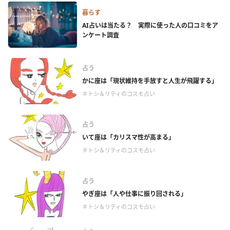
暮らす
AI占いは当たる？ 実際に使った人の口コミをア
ンケート調査
占う
かに座は「現状維持を手放すと人生が飛躍する」
＃トシ＆リティのコスモ占い
占う
いて座は「カリスマ性が高まる」
＃トシ＆リティのコスモ占い
占う
やぎ座は「人や仕事に振り回される」
＃トシ＆リティのコスモ占い