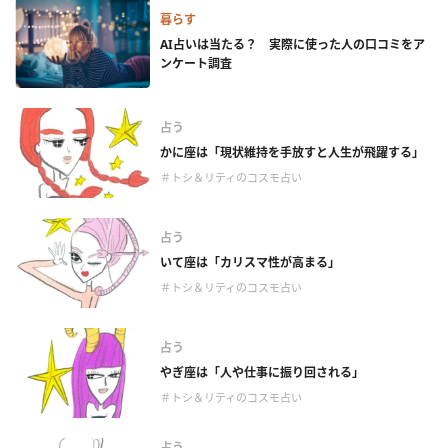
暮らす
AI占いは当たる？ 実際に使った人の口コミをア
ンケート調査
占う
かに座は「現状維持を手放すと人生が飛躍する」
＃トシ＆リティのコスモ占い
占う
いて座は「カリスマ性が高まる」
＃トシ＆リティのコスモ占い
占う
やぎ座は「人や仕事に振り回される」
＃トシ＆リティのコスモ占い
占う