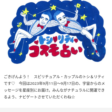
ごきげんよう！ スピリチュアル・カップルのトシ＆リティ
です♡ 今回は
2023
年9月
11
日〜
9
月
17
日の、宇宙からのメ
ッセージを星座別にお届け。みんながナチュラルに開運でき
るよう、ナビゲートさせていただくわね☆