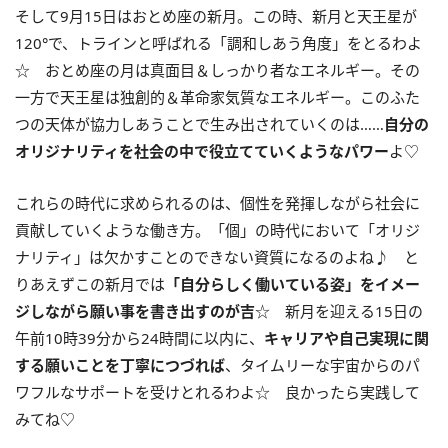
そして
9
月
15
日はおとめ座の新月。この時、新月と天王星が
120
°で、トラインと呼ばれる「調和しあう角度」をとるわよ
☆ おとめ座の月は真面目＆しっかり者なエネルギー。その
一方で天王星は独創的＆革命家気質なエネルギー。このふた
つの天体が協力しあうことで生み出されていくのは……
自分の
オリジナリティを社会の中で役立てていくようなパワー
よ♡
これらの時代に求められるのは、個性を発揮しながら社会に
貢献していくような働き方。「個」の時代において「オリジ
ナリティ」は欠かすことのできない資質になるのよね♪ と
りあえずこの新月では
「自分らしく働いている姿」をイメー
ジしながら願い事を書き出すのが吉
☆ 新月を迎える
15
日の
午前
10
時
39
分から
24
時間に以内に、
キャリアや自己実現に関
する願いことを丁寧につづれば
、タイムリーな宇宙からのパ
ワフルなサポートを受けとれるわよ☆ 良かったら実践して
みてね♡