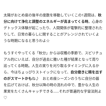
太陽がおとめ座の後半の度数を移動していくこの
1
週間は、
秋
分に向けて浄化と調整のエネルギーが高まってくる時
。心身の
デトックス体験が起こったり、人間関係が電撃的に整理された
りして、日常の暮らしに関することがアレンジされていくよ
うな時期になると思うわよ☆
もうすぐやってくる「秋分」からは収穫の季節で、スピリチュ
アル的にいえば、自分が過去に撒いた種が結果となって周り
巡ってくる時期。人生の実りを刈り取るタイミングに入るか
ら、今はちょっぴりストイックになって、
自分磨きに精を出す
のがスマートかも
ね♪ おとめ座シーズンのうちに自分の器
を広げておけば、秋分以降の時の流れの中で、豊かな人生の
果実をたくさんキャッチできる……それが普遍的な宇宙法則よ
♡