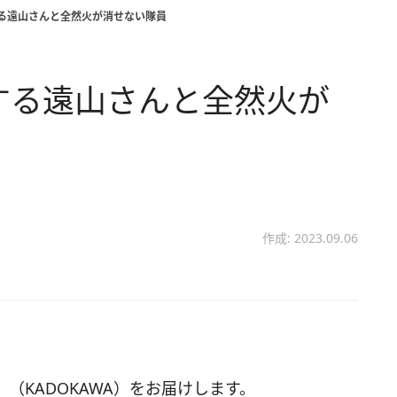
破する遠山さんと全然火が消せない隊員
破する遠山さんと全然火が
作成: 2023.09.06
（KADOKAWA）をお届けします。