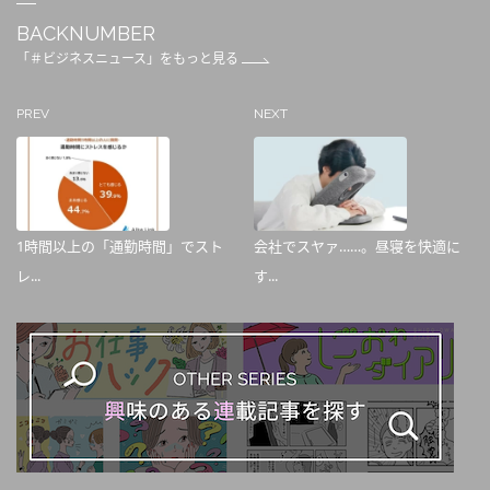
BACKNUMBER
「＃ビジネスニュース」をもっと見る
PREV
NEXT
1時間以上の「通勤時間」でスト
会社でスヤァ……。昼寝を快適に
レ...
す...