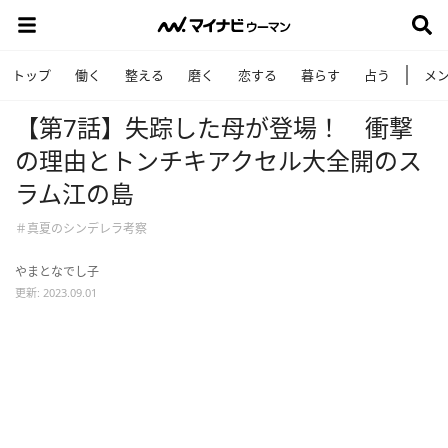
トップ
働く
整える
磨く
恋する
暮らす
占う
メ
【第7話】失踪した母が登場！ 衝撃
の理由とトンチキアクセル大全開のス
ラム江の島
＃真夏のシンデレラ考察
やまとなでし子
更新: 2023.09.01