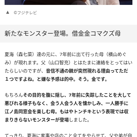
©フジテレビ
新たなモンスター登場。借金金コマクズ母
夏海（森七菜）達の元に、7年前に出て行った母（横山めぐ
み）が現れます。父（山口智充）とはたまに連絡をとってはい
たらしいのですが、
音信不通の親が突然現れる理由ってただ
１つですよね。と嫌な予感は的中。そう。金です。
もちろん
その目的を腹に隠し、7年前に失踪したことを大して
悪びれる様子もなく、会う人会う人を懐かしみ、一人勝手に
江ノ島同窓会を楽しむ母。もはやトンチキという表現では収
まりきらないモンスターが登場
しました。
てっきり、夏海に家事や店のこと全てをやらせて、父や弟が自