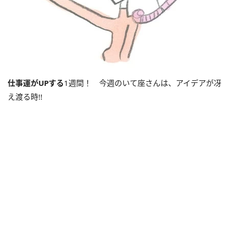
仕事運が
UP
する
1週間！ 今週のいて座さんは、アイデアが冴
え渡る時!!