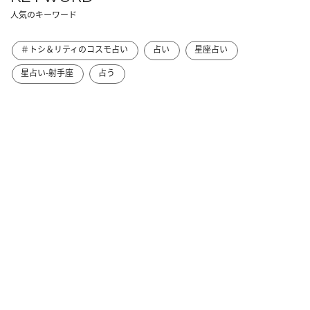
人気のキーワード
＃トシ＆リティのコスモ占い
占い
星座占い
星占い-射手座
占う