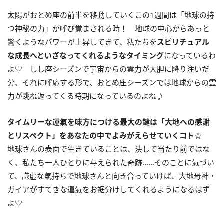
太陽がおとめ座の前半を移動していくこの
1
週間は「地球の持
つ神秘の力」が呼び覚まされる時！ 地球の中心からあっと
驚くようなパワーが上昇してきて、私たちを
スピリチュアル
な成長へといざなってくれるようなタイミング
になっているわ
よ♡ しし座シーズンで宇宙からの霊力が大胆に降り注いだ
分、それに呼応する形で、おとめ座シーズンでは地球からの霊
力が跳ね返ってくる時期になっているのよね♪
タイムリーな運氣を味方につける最大の鍵は「大地への感謝
とリスペクト」をあなたの中でよみがえらせていくコト
☆
地球さんの表面で生きていることは、決して当たり前ではな
く、私たち一人ひとりに与えられた奇跡……そのことに氣づい
て、謙虚な氣持ちで地球さんと向き合っていけば、大地母神・
ガイアがすてきな運氣をお裾分けしてくれるようになるはず
よ♡