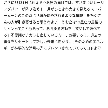
さらに
8
月
31
日に迎えるうお座の満月では、すさまじいヒーリ
ングパワーが降り注ぐ！ 月がひときわ大きく見えるスーパ
ームーンのこの時に
「魂が癒やされるような体験」をたくさ
んの人が引き寄せる
と思うわよ♪ うお座は
12
星座の最後の
サインってこともあって、あらゆる波動を「癒やして浄化す
る」不思議なチカラを宿している☆ まぁ要するに、過去の
重荷をリセットして新しい未来に向かう……そのためのエネル
ギーが神秘的な満月の光にブレンドされていくってコトよ♡