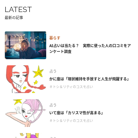
LATEST
最新の記事
暮らす
AI占いは当たる？ 実際に使った人の口コミをア
ンケート調査
占う
かに座は「現状維持を手放すと人生が飛躍する」
＃トシ＆リティのコスモ占い
占う
いて座は「カリスマ性が高まる」
＃トシ＆リティのコスモ占い