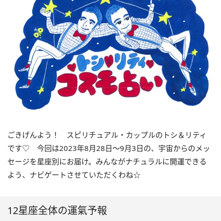
ごきげんよう！ スピリチュアル・カップルのトシ＆リティ
です♡ 今回は
2023
年8月
28
日〜
9
月
3
日の、宇宙からのメッ
セージを星座別にお届け。みんながナチュラルに開運できる
よう、ナビゲートさせていただくわね☆
12星座全体の運氣予報