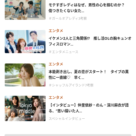
モテすぎレディはなぜ、男性の心を掴むのか？
傷つきたくない女た...
＃ガールオアレディ3考察
エンタメ
イケメン2人と三角関係!? 推し活OLの胸キュンオ
フィスロマン...
＃エンタメニュース
エンタメ
本能剥き出し、夏の恋がスタート！ タイプの異
性に一直線♡ 早く...
＃シャッフルアイランド7考察
エンタメ
【インタビュー】仲里依紗・のん・深川麻衣が語
る、“思い描いた人...
スペシャルインタビュー