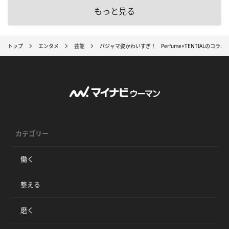
もっと見る
トップ
エンタメ
芸能
パジャマ姿かわいすぎ！ Perfume×TENTIALのコ
カテゴリー
働く
整える
磨く