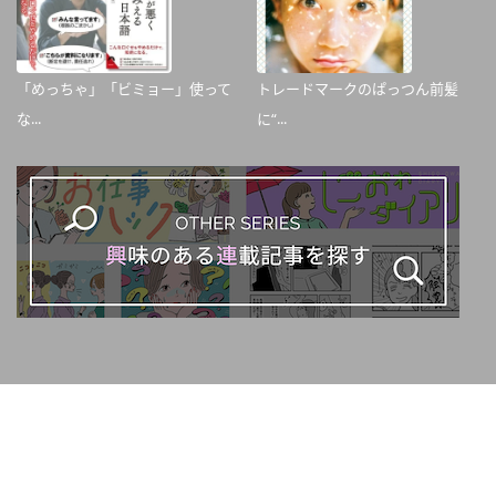
「めっちゃ」「ビミョー」使って
トレードマークのぱっつん前髪
な...
に“...