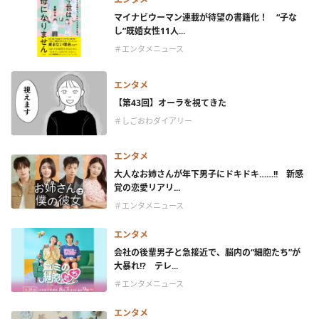
マイナビウーマン連載が待望の書籍化！ “子な
し”既婚女性11人...
＃エンタメニュース
エンタメ
【第43回】オーラを視てきた
＃しごおわダイアリー
エンタメ
大人なお姉さんが年下男子にドキドキ……!! 新感
覚の恋愛リアリ...
＃エンタメニュース
エンタメ
会社の後輩男子と急接近で、脳内の“細胞たち”が
大暴れ!? テレ...
＃エンタメニュース
エンタメ