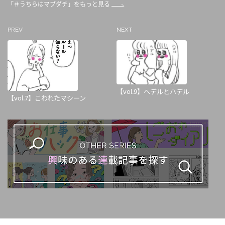
「＃うちらはマブダチ」をもっと見る
PREV
NEXT
【vol.9】ヘデルとハデル
【vol.7】こわれたマシーン