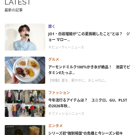
LATEST
最新の記事
磨く
JO1・白岩瑠姫が“この夏挑戦したこと”とは？ ジ
ョー マロー...
＃ビューティーニュース
グルメ
アーモンドミルク100％かき氷が絶品！ 池袋でビ
タミンEたっぷ...
【特集】夏を、軽やかに、おしゃれに。
ファッション
今年流行るアイテムは？ ユニクロ、GU、PLST
の2026年秋...
＃ファッションニュース
エンタメ
シリーズ初“強制帰国”の危機と今シーズン初キ