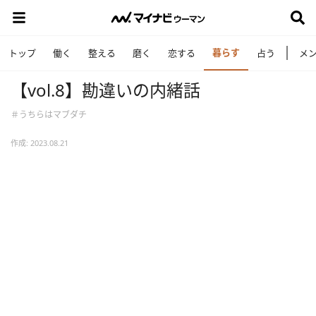
暮らす
トップ
働く
整える
磨く
恋する
占う
メ
【vol.8】勘違いの内緒話
＃うちらはマブダチ
作成: 2023.08.21