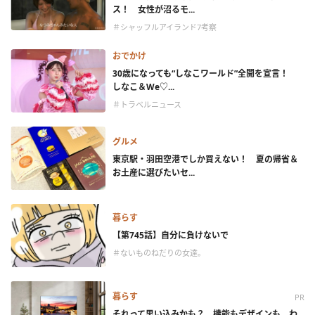
ス！ 女性が沼るモ...
＃シャッフルアイランド7考察
おでかけ
30歳になっても“しなこワールド”全開を宣言！
しなこ＆We♡...
＃トラベルニュース
グルメ
東京駅・羽田空港でしか買えない！ 夏の帰省＆
お土産に選びたいセ...
暮らす
【第745話】自分に負けないで
＃ないものねだりの女達。
暮らす
PR
それって思い込みかも？ 機能もデザインも、わ