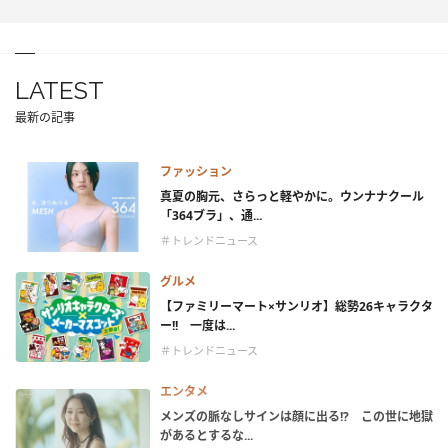
LATEST
最新の記事
ファッション
真夏の胸元、さらっと軽やかに。ウンナナクール
「364ブラ」、通...
＃トレンドニュース
グルメ
【ファミリーマート×サンリオ】総勢26キャラクタ
ー!! 一度は...
＃トレンドニュース
エンタメ
メンズの脈なしサインは顔に出る!? この世に地獄
があるとするな...