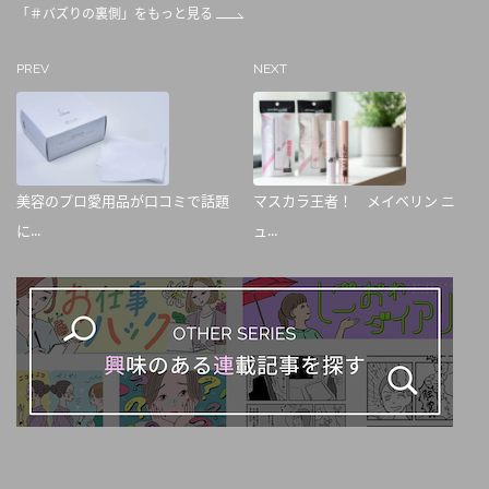
「＃バズりの裏側」をもっと見る
PREV
NEXT
美容のプロ愛用品が口コミで話題
マスカラ王者！ メイベリン ニ
に...
ュ...