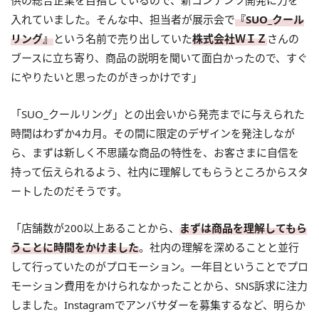
供の総合企業を目指しているので、新コンテンツ開発に力を
入れていました。そんな中、担当者が展示会で
『SUO_クール
リング』
という名前で売り出していた
株式会社ＷＩＺ
さんの
ブースに立ち寄り、商品の説明を聞いて面白かったので、すぐ
にやりたいと思ったのがきっかけです」
「SUO_クールリング」との出会いから発売までに与えられた
時間はわずか4カ月。その間に限定のデザインを発注しなが
ら、まずは新しく不思議な商品の特性を、お客さまに自信を
持って伝えられるよう、社内に理解してもらうところからスタ
ートしたのだそうです。
「店舗数が200以上あることから、
まずは商品を理解してもら
うことに時間をかけました
。社内の理解を深めることと並行
して行っていたのがプロモーション。一年目ということでプロ
モーション費用をかけられなかったことから、SNS訴求に注力
しました。Instagramでアンバサダーを募集するなど、明らか