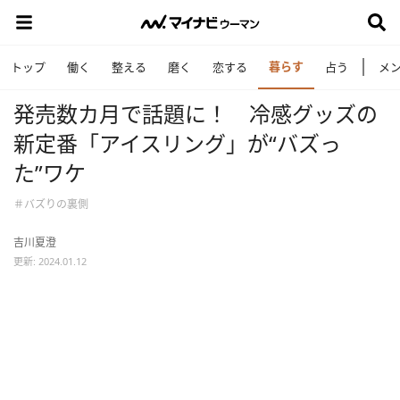
暮らす
トップ
働く
整える
磨く
恋する
占う
メ
発売数カ月で話題に！ 冷感グッズの
新定番「アイスリング」が“バズっ
た”ワケ
＃バズりの裏側
吉川夏澄
更新: 2024.01.12