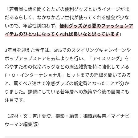
「若者層に話を聞くとただの便利グッズというイメージがま
だあるらしく、なかなか若い世代が使ってくれる機会が少な
いので、年齢性別問わず、
便利グッズから夏のファッションア
イテムのひとつになってくれれば良いなと思っています
」
3年目を迎えた今年は、SNSでのスタイリングキャンペーンや
ポップアップストアを去年よりも行い、「アイスリング」を
冷やすための保冷バッグなどの周辺雑貨を特に強化している
F・O・インターナショナル。ヒットまでの経緯を聞いてみる
と、驚くべき速さで冷感グッズの新定番となったことが分か
りました。課題にしている若年層への施策や今後の展開にも
注目です。
（取材・文：吉川夏澄、撮影・編集：錦織絵梨奈／マイナビ
ウーマン編集部）