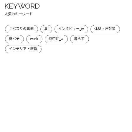
KEYWORD
人気のキーワード
＃バズりの裏側
夏
インタビュー_w
体臭・汗対策
夏バテ
work
熱中症_w
暮らす
インテリア・雑貨