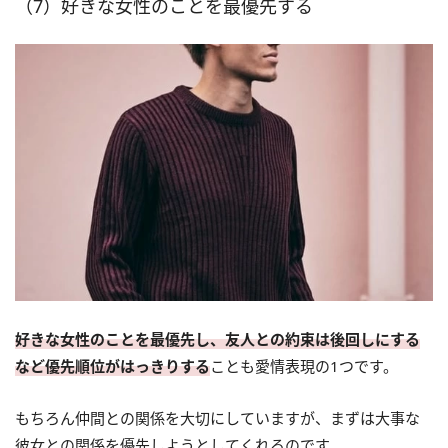
（7）好きな女性のことを最優先する
好きな女性のことを最優先し、友人との約束は後回しにする
など優先順位がはっきりする
ことも愛情表現の1つです。
もちろん仲間との関係を大切にしていますが、まずは大事な
彼女との関係を優先しようとしてくれるのです。