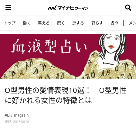
占う
トップ
働く
整える
磨く
恋する
暮らす
メ
O型男性の愛情表現10選！ O型男性
に好かれる女性の特徴とは
#Lily_magazin
作成: 2023.08.01