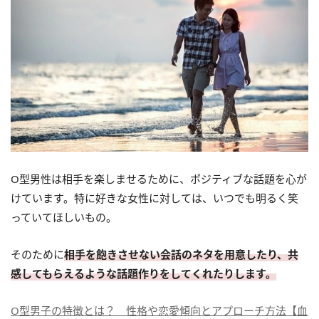
O型男性は相手を楽しませるために、ポジティブな話題を心が
けています。特に好きな女性に対しては、いつでも明るく笑
っていてほしいもの。
そのために
相手を飽きさせない会話のネタを用意したり、共
感してもらえるような話題作りをしてくれたりします。
O型男子の特徴とは？ 性格や恋愛傾向とアプローチ方法【血