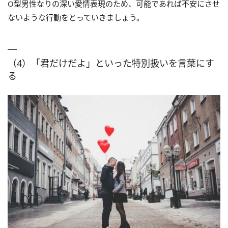
O型男性なりの深い愛情表現のため、可能であれば不安にさせ
ないような行動をとっていきましょう。
（4）「君だけだよ」といった特別扱いを言葉にす
る