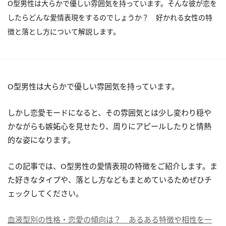
O型男性は大らかで優しい雰囲気を持っています。そんな彼が恋を
したらどんな愛情表現をするのでしょうか？ 好かれる女性の特
徴と落とし方について解説します。
O型男性は大らかで優しい雰囲気を持っています。
しかし恋愛モードになると、その雰囲気とは少し変わり穏や
かながらも嫉妬心を見せたり、周りにアピールしたりと情熱
的な姿になります。
この記事では、O型男性の愛情表現の特徴をご紹介します。ま
た好きなタイプや、落とし方などもまとめているためぜひチ
ェックしてください。
血液型別の性格・恋愛の傾向は？ あるある特徴や相性を一