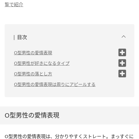
覧で紹介
目次
O型男性の愛情表現
（1）おしゃれな演出でデートを楽しませてくれ
O型男性が好きになるタイプ
る
（1）天真爛漫で明るい雰囲気
O型男性の落とし方
（2）友人を入れたダブルデートを提案する
（1）正直に好意を伝えて情熱的にアプロー
（2）フェミニンなスタイル
O型男性の愛情表現は周りにアピールする
（3）嫉妬心を表に出すことがある
チする
（3）せっかちにならずペースを尊重して
（4）「君だけだよ」といった特別扱いを言葉に
（2）一途な態度でO型男性を不安にさせな
くれる
する
い
（4）O型男性のプランに積極的に乗ってく
（5）昔にした話をよく覚えている
れる
（3）細かいことでもしっかりと褒める
O型男性の愛情表現
（6）女性の価値観を大切にする
（5）自分を立ててくれる
（4）ロマンチックな話をする
（5）適度にスキンシップしてドキドキさせ
（7）好きな女性のことを最優先する
O型男性の愛情表現は、分かりやすくストレート。まっすぐに