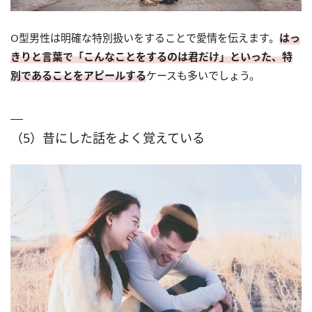
O型男性は明確な特別扱いをすることで愛情を伝えます。
はっ
きりと言葉で「こんなことをするのは君だけ」といった、特
別であることをアピールする
ケースも多いでしょう。
（5）昔にした話をよく覚えている