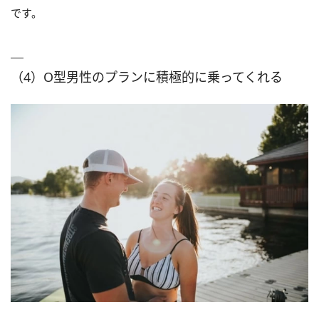
です。
（4）O型男性のプランに積極的に乗ってくれる