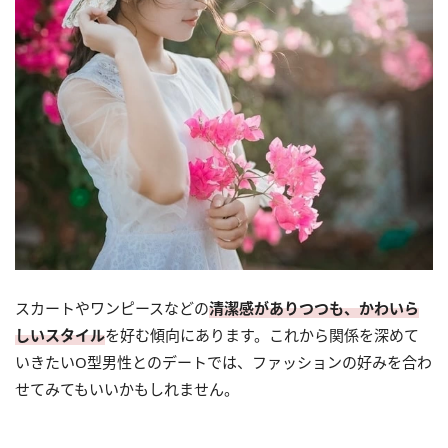
スカートやワンピースなどの
清潔感がありつつも、かわいら
しいスタイル
を好む傾向にあります。これから関係を深めて
いきたいO型男性とのデートでは、ファッションの好みを合わ
せてみてもいいかもしれません。