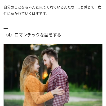
自分のことをちゃんと見てくれているんだな……と感じて、女
性に惹かれていくはずです。
（4）ロマンチックな話をする