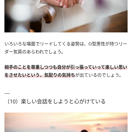
いろいろな場面でリードしてくる姿勢は、O型男性が持つリー
ダー気質のあらわれでしょう。
相手のことを尊重しつつも自分が引っ張っていって楽しい思い
をさせたいという、気配りの気持ち
が出ているのでしょう。
（10）楽しい会話をしようと心がけている