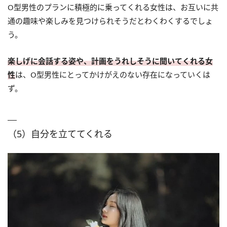
O型男性のプランに積極的に乗ってくれる女性は、お互いに共
通の趣味や楽しみを見つけられそうだとわくわくするでしょ
う。
楽しげに会話する姿や、計画をうれしそうに聞いてくれる女
性
は、O型男性にとってかけがえのない存在になっていくは
ず。
（5）自分を立ててくれる