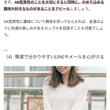
ます。
AB型男性のことを大切にすると同時に、のめり込める
趣味や好きなものがあることをアピール
しましょう。
AB型男性に趣味について興味を持ってもらえれば、友達のよ
うに共通の楽しみがあるカップルを目指すことも可能でしょ
う。
（4）簡潔で分かりやすいLINEやメールを心がける