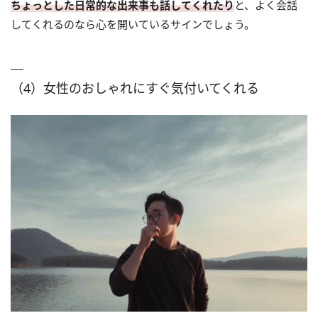
ちょっとした日常的な出来事も話してくれたり
と、よく会話
してくれるのなら心を開いているサインでしょう。
（4）女性のおしゃれにすぐ気付いてくれる