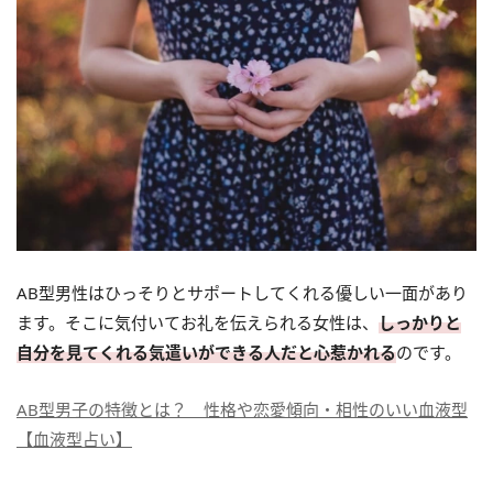
AB型男性はひっそりとサポートしてくれる優しい一面があり
ます。そこに気付いてお礼を伝えられる女性は、
しっかりと
自分を見てくれる気遣いができる人だと心惹かれる
のです。
AB型男子の特徴とは？ 性格や恋愛傾向・相性のいい血液型
【血液型占い】