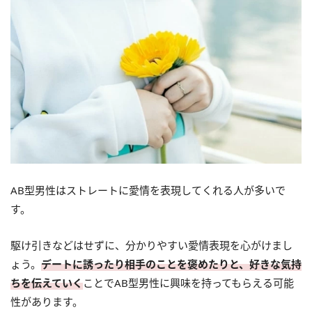
AB型男性はストレートに愛情を表現してくれる人が多いで
す。
駆け引きなどはせずに、分かりやすい愛情表現を心がけまし
ょう。
デートに誘ったり相手のことを褒めたりと、好きな気持
ちを伝えていく
ことでAB型男性に興味を持ってもらえる可能
性があります。