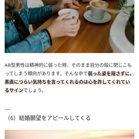
AB型男性は精神的に弱った時、そのまま自分の殻に閉じこも
ってしまう傾向があります。そんな中で
弱った姿を隠さずに、
素直につらい気持ちを言ってくれるのは心を許してくれてい
るサイン
でしょう。
（6）結婚願望をアピールしてくる