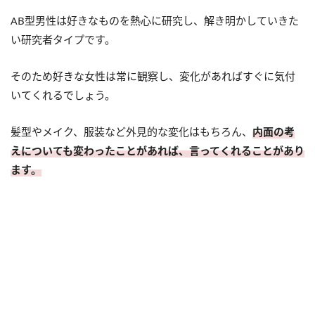
AB型男性は好きなものを熱心に研究し、解き明かしていきた
い研究者タイプです。
そのため好きな女性は常に観察し、変化があればすぐに気付
いてくれるでしょう。
髪型やメイク、服装など外見的な変化はもちろん、
内面の考
えについても変わったことがあれば、言ってくれることがあり
ます。