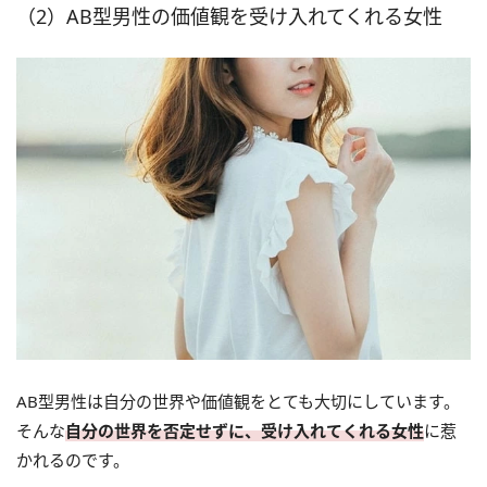
（2）AB型男性の価値観を受け入れてくれる女性
AB型男性は自分の世界や価値観をとても大切にしています。
そんな
自分の世界を否定せずに、受け入れてくれる女性
に惹
かれるのです。