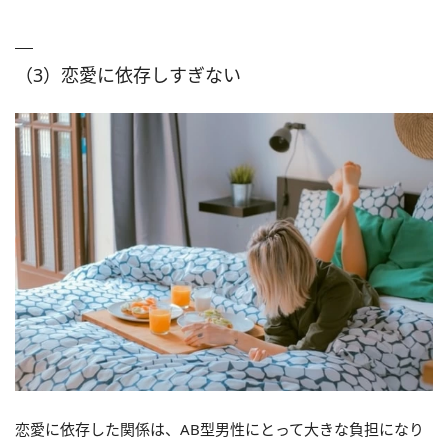
（3）恋愛に依存しすぎない
恋愛に依存した関係は、AB型男性にとって大きな負担になり