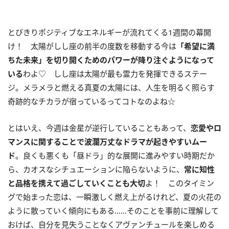
とびきりポジティブなエネルギーが流れてくる
1
週間の幕開
け！ 太陽がしし座の前半の度数を移動する今は
「希望に満
ちた未来」を切り開くためのパワーが降り注ぐようになって
いる
わよ♡ しし座は太陽が最も霊力を発揮できるステー
ジ。メラメラと燃える真夏の太陽には、人生を明るく照らす
奇跡的なチカラが宿っているってコトなのよね☆
とはいえ、今週は金星が逆行していることもあって、
恋愛やロ
マンスに関することで波瀾万丈なドラマが起きやすいムー
ド
。良くも悪くも「昼ドラ」的な展開に進みやすい時期だか
ら、カオスなシチュエーションに陥らないように、
常に知性
と品格を携えて過ごしていくことも大切
よ！ このタイミン
グで始まった恋は、一瞬激しく燃え上がるけれど、夏の火花の
ように散っていく傾向にもある……そのことを事前に理解して
おけば、自分を見失うことなくアヴァンチュールを楽しめる