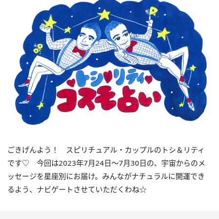
ごきげんよう！ スピリチュアル・カップルのトシ＆リティ
です♡ 今回は
2023
年7月
24
日〜
7
月
30
日の、宇宙からのメ
ッセージを星座別にお届け。みんながナチュラルに開運でき
るよう、ナビゲートさせていただくわね☆