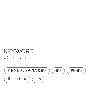
KEYWORD
人気のキーワード
＃トシ＆リティのコスモ占い
占い
星座占い
星占い-牡牛座
占う