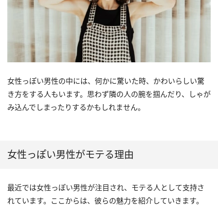
女性っぽい男性の中には、何かに驚いた時、かわいらしい驚
き方をする人もいます。思わず隣の人の腕を掴んだり、しゃが
み込んでしまったりするかもしれません。
女性っぽい男性がモテる理由
最近では女性っぽい男性が注目され、モテる人として支持さ
れています。ここからは、彼らの魅力を紹介していきます。