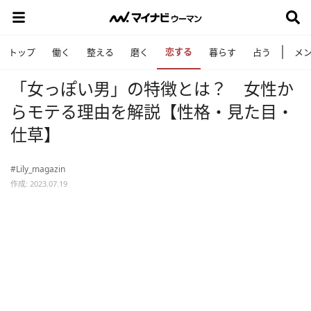
恋する
トップ
働く
整える
磨く
暮らす
占う
メ
「女っぽい男」の特徴とは？ 女性か
らモテる理由を解説【性格・見た目・
仕草】
#Lily_magazin
作成: 2023.07.19