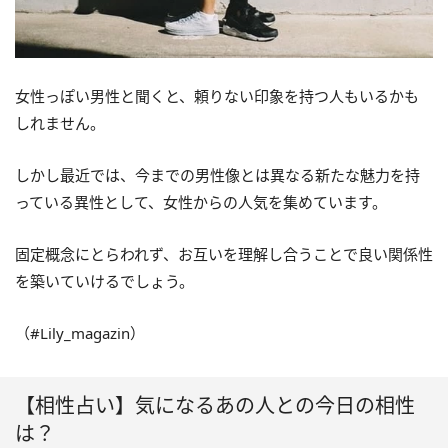
女性っぽい男性と聞くと、頼りない印象を持つ人もいるかも
しれません。
しかし最近では、今までの男性像とは異なる新たな魅力を持
っている異性として、女性からの人気を集めています。
固定概念にとらわれず、お互いを理解し合うことで良い関係性
を築いていけるでしょう。
（#Lily_magazin）
【相性占い】気になるあの人との今日の相性
は？