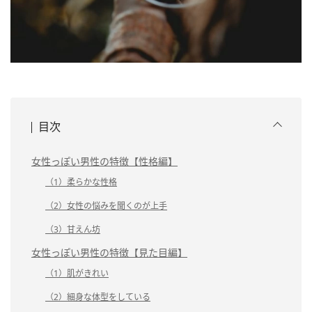
目次
女性っぽい男性の特徴【性格編】
（1）柔らかな性格
（2）女性の悩みを聞くのが上手
（3）甘えん坊
女性っぽい男性の特徴【見た目編】
（1）肌がきれい
（2）細身な体型をしている