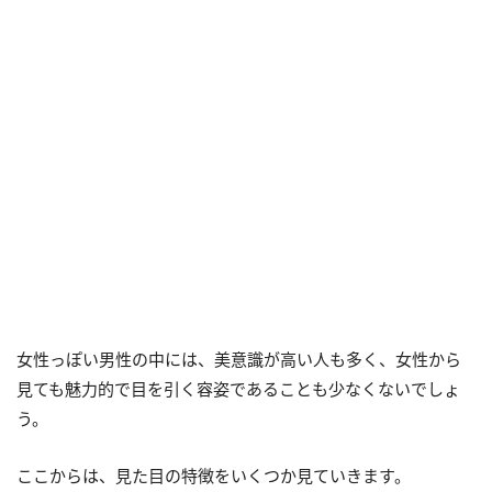
女性っぽい男性の中には、美意識が高い人も多く、女性から
見ても魅力的で目を引く容姿であることも少なくないでしょ
う。
ここからは、見た目の特徴をいくつか見ていきます。