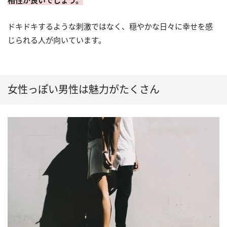
ドキドキするような刺激ではなく、穏やかな日々に幸せを感
じられる人が向いています。
女性っぽい男性は魅力がたくさん