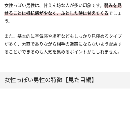
女性っぽい男性は、甘えん坊な人が多い印象です。
弱みを見
せることに抵抗感が少なく、ふとした時に甘えてくる
でしょ
う。
また、基本的に空気感や場所などもしっかり見極めるタイプ
が多く、素直でありながら相手の迷惑にならないよう配慮す
ることができるのも人気を集めるポイントかもしれません。
女性っぽい男性の特徴【見た目編】