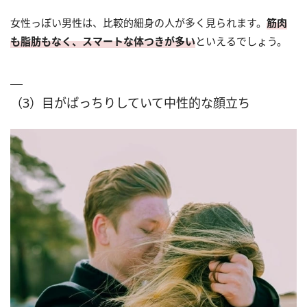
女性っぽい男性は、比較的細身の人が多く見られます。
筋肉
も脂肪もなく、スマートな体つきが多い
といえるでしょう。
（3）目がぱっちりしていて中性的な顔立ち