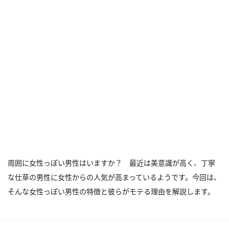
周囲に女性っぽい男性はいますか？ 最近は美意識が高く、丁寧
な仕草の男性に女性からの人気が高まっているようです。今回は、
そんな女性っぽい男性の特徴と彼らがモテる理由を解説します。