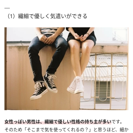
（1）繊細で優しく気遣いができる
女性っぽい男性は、繊細で優しい性格の持ち主が多い
です。
そのため「そこまで気を使ってくれるの？」と思うほど、細か