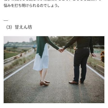
悩みを打ち明けられるのでしょう。
（3）甘えん坊