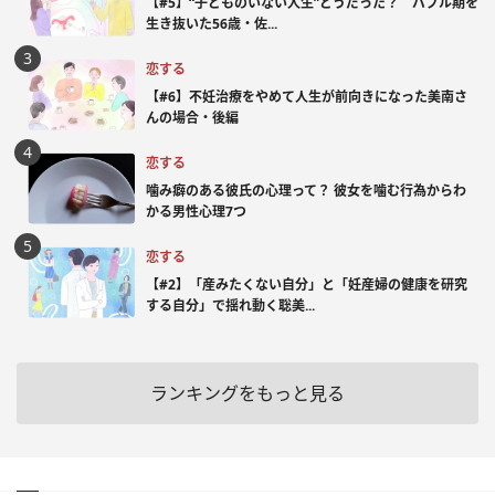
【#5】“子どものいない人生”どうだった？ バブル期を
生き抜いた56歳・佐...
恋する
【#6】不妊治療をやめて人生が前向きになった美南さ
んの場合・後編
恋する
噛み癖のある彼氏の心理って？ 彼女を噛む行為からわ
かる男性心理7つ
恋する
【#2】「産みたくない自分」と「妊産婦の健康を研究
する自分」で揺れ動く聡美...
ランキングをもっと見る