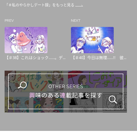
「＃私のやらかしデート録」をもっと見る
PREV
NEXT
【＃38】これはショック……。デ...
【＃40】今日は無理……!! 彼...