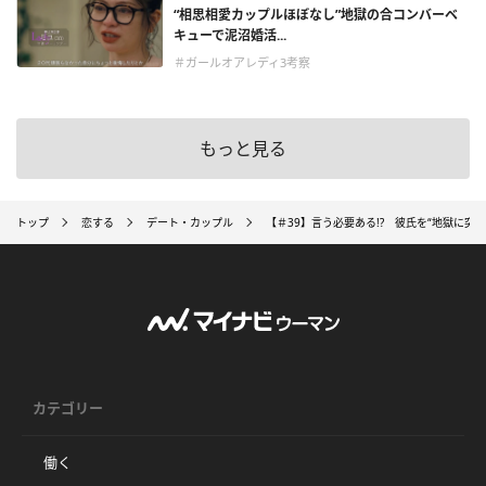
“相思相愛カップルほぼなし”地獄の合コンバーベ
キューで泥沼婚活...
＃ガールオアレディ3考察
もっと見る
トップ
恋する
デート・カップル
【＃39】言う必要ある!? 彼氏を“地獄に突
カテゴリー
働く