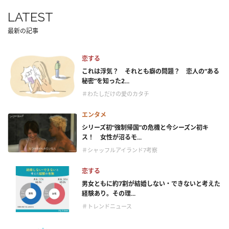
LATEST
最新の記事
恋する
これは浮気？ それとも癖の問題？ 恋人の“ある
秘密”を知った2...
＃わたしだけの愛のカタチ
エンタメ
シリーズ初“強制帰国”の危機と今シーズン初キ
ス！ 女性が沼るモ...
＃シャッフルアイランド7考察
恋する
男女ともに約7割が結婚しない・できないと考えた
経験あり。その理...
＃トレンドニュース