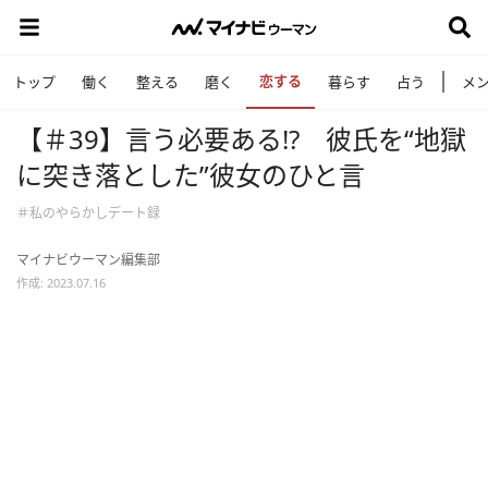
恋する
トップ
働く
整える
磨く
暮らす
占う
メ
【＃39】言う必要ある!? 彼氏を“地獄
に突き落とした”彼女のひと言
＃私のやらかしデート録
マイナビウーマン編集部
作成: 2023.07.16