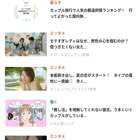
暮らす
カップル旅行で人気の都道府県ランキング！ 行
ってよかった国内旅...
エンタメ
モテすぎレディはなぜ、男性の心を掴むのか？
傷つきたくない女た...
＃ガールオアレディ3考察
エンタメ
本能剥き出し、夏の恋がスタート！ タイプの異
性に一直線♡ 早く...
＃シャッフルアイランド7考察
働く
「推し活」を理解してくれない彼氏。うまくいく
カップルがしている...
＃お仕事ハック
エンタメ