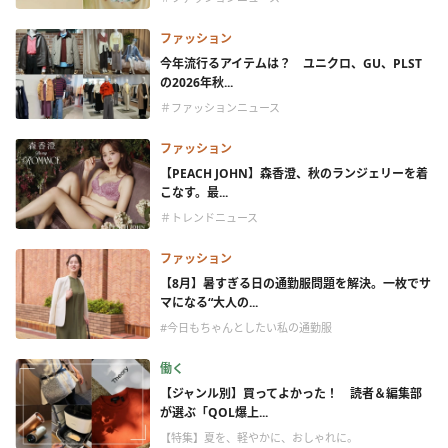
ファッション
今年流行るアイテムは？ ユニクロ、GU、PLST
の2026年秋...
＃ファッションニュース
ファッション
【PEACH JOHN】森香澄、秋のランジェリーを着
こなす。最...
＃トレンドニュース
ファッション
【8月】暑すぎる日の通勤服問題を解決。一枚でサ
マになる“大人の...
#今日もちゃんとしたい私の通勤服
働く
【ジャンル別】買ってよかった！ 読者＆編集部
が選ぶ「QOL爆上...
【特集】夏を、軽やかに、おしゃれに。