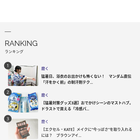
RANKING
ランキング
磨く
猛暑日、浴衣のお出かけも怖くない！ マンダム直伝
「汗をかく前」の制汗剤テク...
磨く
【猛暑対策グッズ3選】おでかけシーンのマストハブ。
ドラストで買える「冷感パ...
磨く
【エクセル・KATE】メイクに“今っぽさ”を取り入れる
には？ ブラウンアイ...