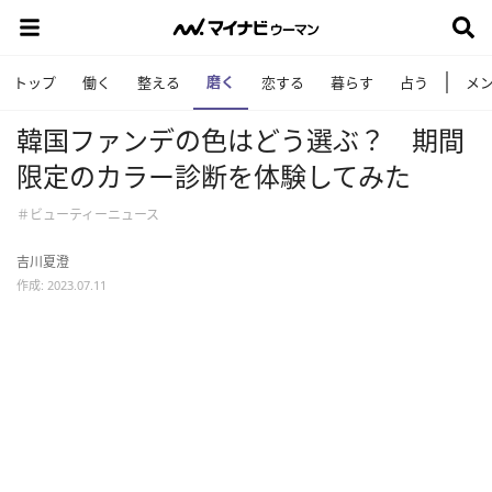
磨く
トップ
働く
整える
恋する
暮らす
占う
メ
韓国ファンデの色はどう選ぶ？ 期間
限定のカラー診断を体験してみた
＃ビューティーニュース
吉川夏澄
作成: 2023.07.11