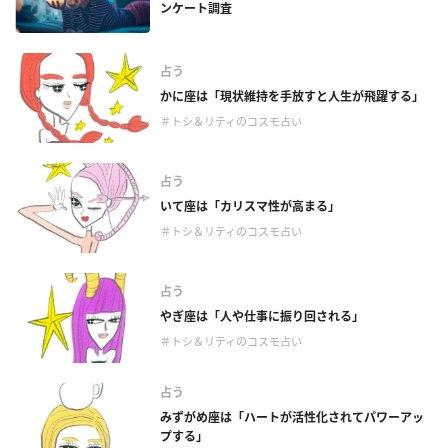
ンケート調査
占う
かに座は「現状維持を手放すと人生が飛躍する」
＃トシ＆リティのコスモ占い
占う
いて座は「カリスマ性が高まる」
＃トシ＆リティのコスモ占い
占う
やぎ座は「人や仕事に振り回される」
＃トシ＆リティのコスモ占い
占う
みずがめ座は「ハートが活性化されてパワーアッ
プする」