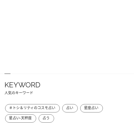
KEYWORD
人気のキーワード
＃トシ＆リティのコスモ占い
占い
星座占い
星占い-天秤座
占う