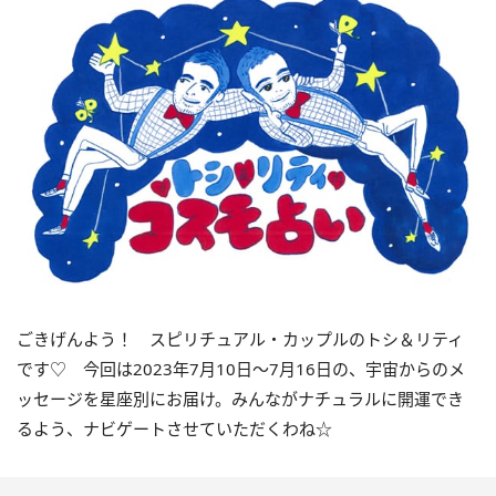
ごきげんよう！ スピリチュアル・カップルのトシ＆リティ
です♡ 今回は
2023
年7月
10
日〜
7
月
16
日の、宇宙からのメ
ッセージを星座別にお届け。みんながナチュラルに開運でき
るよう、ナビゲートさせていただくわね☆