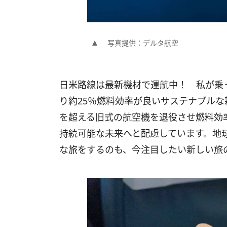
写真提供：デルタ航空
日米路線は最新機材で運航中！ 私が乗ったAi
り約25％燃料効率が良いサステナブルな新
を超える旧式の航空機を退役させ燃料効
持続可能な未来へと配慮しています。地
な旅をするのも、今注目したい新しい旅